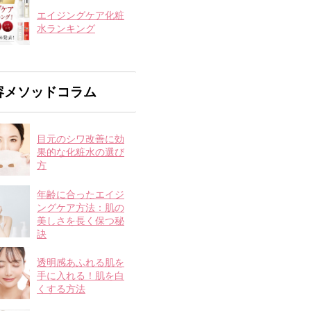
エイジングケア化粧
水ランキング
容メソッドコラム
目元のシワ改善に効
果的な化粧水の選び
方
年齢に合ったエイジ
ングケア方法：肌の
美しさを長く保つ秘
訣
透明感あふれる肌を
手に入れる！肌を白
くする方法