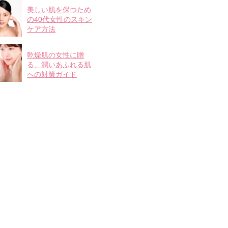
美しい肌を保つため
の40代女性のスキン
ケア方法
乾燥肌の女性に贈
る、潤いあふれる肌
への対策ガイド