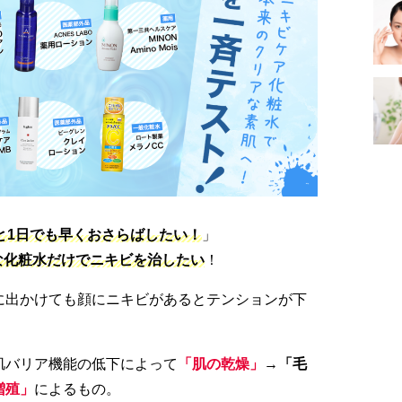
と1日でも早くおさらばしたい！
」
な化粧水だけでニキビを治したい
！
に出かけても顔にニキビがあるとテンションが下
肌バリア機能の低下によって
「肌の乾燥」
→
「毛
増殖」
によるもの。