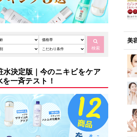
美
検索
粧水決定版｜今のニキビをケア
水を一斉テスト！