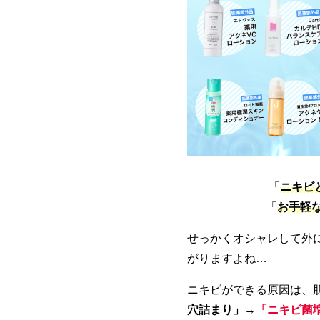
「
ニキビ
「
お手軽
せっかくオシャレして外
がりますよね…
ニキビができる原因は、
穴詰まり」
→
「ニキビ菌