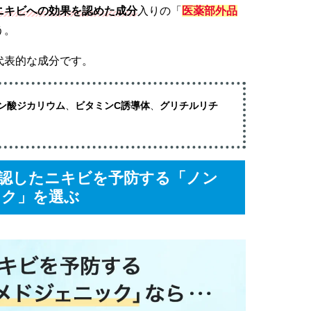
ニキビへの効果を認めた成分
入りの「
医薬部外品
う。
代表的な成分です。
ン酸ジカリウム
、
ビタミンC誘導体
、
グリチルリチ
認したニキビを予防する「ノン
ック」を選ぶ