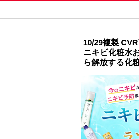
10/29複製 C
ニキビ化粧水
ら解放する化粧