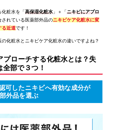
る化粧水を「
高保湿化粧水
」＋「
ニキビにアプロ
合されている医薬部外品の
ニキビケア化粧水に変
する近道
です！
販の化粧水とニキビケア化粧水の違いですよね？
アプローチする化粧水とは？失
は全部で３つ！
認可したニキビへ有効な成分が
部外品を選ぶ