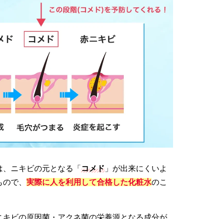
は、ニキビの元となる「
コメド
」が出来にくいよ
もので、
実際に人を利用して合格した化粧水
のこ
ニキビの原因菌・アクネ菌の栄養源となる成分が