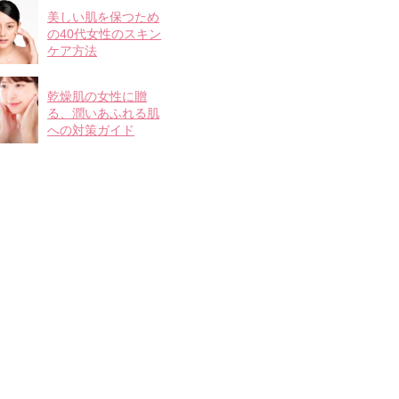
美しい肌を保つため
の40代女性のスキン
ケア方法
乾燥肌の女性に贈
る、潤いあふれる肌
への対策ガイド