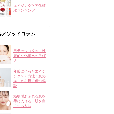
エイジングケア化粧
水ランキング
容メソッドコラム
目元のシワ改善に効
果的な化粧水の選び
方
年齢に合ったエイジ
ングケア方法：肌の
美しさを長く保つ秘
訣
透明感あふれる肌を
手に入れる！肌を白
くする方法