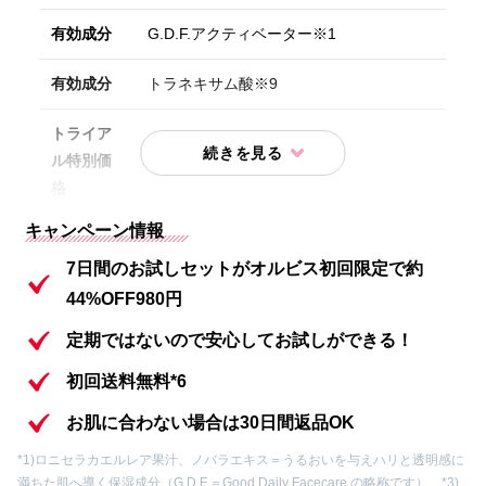
有効成分
G.D.F.アクティベーター※1
有効成分
トラネキサム酸※9
トライア
ル特別価
初回限定980円(送料無料）
格
キャンペーン情報
内容①
化粧水 7日間分
7日間のお試しセットがオルビス初回限定で約
内容②
保湿液 7日間分
44%OFF980円
内容③
洗顔料 7日間分
定期ではないので安心してお試しができる！
初回送料無料*6
内容④
オルビス ザ リンクルセラム7日間分
お肌に合わない場合は30日間返品OK
内容⑤
クレンジングパウチ1包
*1)ロニセラカエルレア果汁、ノバラエキス＝うるおいを与えハリと透明感に
満ちた肌へ導く保湿成分（G.D.F.＝Good Daily Facecare の略称です） *3)