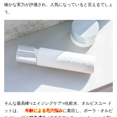
確かな実力が評価され、人気になっていると言えるでしょ
う。
そんな最高峰
エイジングケア
化粧水、オルビスユー ド
*3
*4
ットは、
年齢による毛穴悩み
に着目し、ポーラ・オルビ