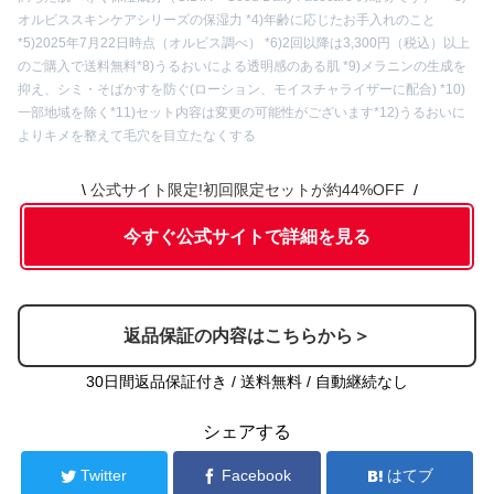
内容⑥
オリジナル吸水アームバンド
オルビススキンケアシリーズの保湿力 *4)年齢に応じたお手入れのこと
*5)2025年7月22日時点（オルビス調べ） *6)2回以降は3,300円（税込）以上
のご購入で送料無料
*8)うるおいによる透明感のある肌 *9)メラニンの生成を
抑え、シミ・そばかすを防ぐ(ローション、モイスチャライザーに配合) *10)
一部地域を除く
*11)セット内容は変更の可能性がございます
*12)うるおいに
よりキメを整えて毛穴を目立たなくする
公式サイト限定!初回限定セットが約44%OFF
今すぐ公式サイトで詳細を見る
返品保証の内容はこちらから＞
30日間返品保証付き / 送料無料 / 自動継続なし
シェアする
Twitter
Facebook
はてブ