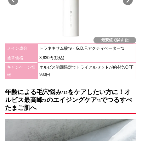
最安値で試す
メイン成分
トラネキサム酸
・G.D.F.アクティベーター
*
9
*1
通常価格
3,630円(税込)
キャンペーン情
オルビス初回限定でトライアルセットが約44%OFF
報
980円
年齢による
毛穴
悩み
をケアしたい方に！オ
*12
ルビス最高峰
のエイジングケア
で
つるすべ
*3
*4
たまご肌へ