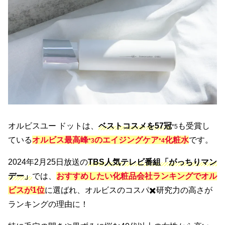
オルビスユー ドットは、
ベストコスメを57冠
も受賞し
*5
ている
オルビス最高峰
のエイジングケア
化粧水
です。
*3
*4
2024年2月25日放送の
TBS人気テレビ番組「がっちりマン
デー」
では、
おすすめしたい化粧品会社ランキングでオル
ビスが1位
に選ばれ、オルビスのコスパ✖️研究力の高さが
ランキングの理由に！