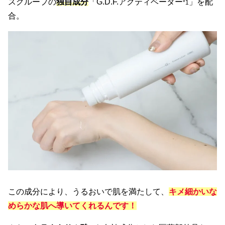
スグループの
独自成分
「G.D.F.アクティベーター
」を配
*1
合。
この成分により、うるおいで肌を満たして、
キメ細かいな
めらかな肌へ導いてくれるんです！