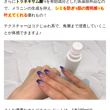
さらに
トラネキサム酸
を有効成分とした医薬部外品なの
*9
で、メラニンの生成を抑え、
シミを防ぎ
肌の透明感
も
*
9
*8
叶えてくれる
優れもの！
テクスチャーはコクじゅわ系で、角層まで浸透していくこ
とが体感できますよ♪