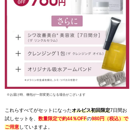
※お届け時、梱包が一部変更になる場合がございます
これらすべてがセットになった
オルビス初回限定
7日間お
試しセットを、
数量限定で約44％OFF
の
980円（税込）で
ご用意
していますよ。