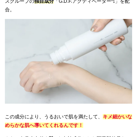
スグループの
独自成分
「G.D.F.アクティベーター
」を配
*1
合。
この成分により、うるおいで肌を満たして、
キメ細かいな
めらかな肌へ導いてくれるんです！