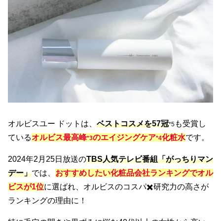
オルビスユー ドットは、
ベストコスメを57冠
も受賞し
*5
ている
オルビス最高峰
のエイジングケア
化粧水
です。
*3
*4
2024年2月25日放送の
TBS人気テレビ番組「がっちりマン
デー」
では、
おすすめしたい化粧品会社ランキングでオル
ビスが1位
に選ばれ、オルビスのコスパ✖️研究力の高さが
ランキングの理由に！