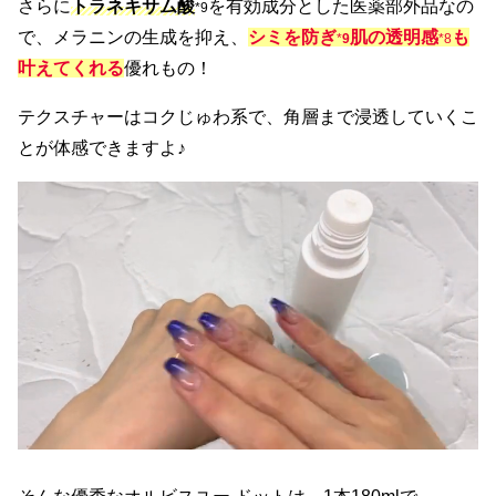
さらに
トラネキサム酸
を有効成分とした医薬部外品なの
*9
で、メラニンの生成を抑え、
シミを防ぎ
肌の透明感
も
*
9
*8
叶えてくれる
優れもの！
テクスチャーはコクじゅわ系で、角層まで浸透していくこ
とが体感できますよ♪