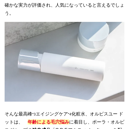
確かな実力が評価され、人気になっていると言えるでしょ
う。
そんな最高峰
エイジングケア
化粧水、オルビスユー ド
*3
*4
ットは、
年齢による毛穴悩み
に着目し、ポーラ・オルビ