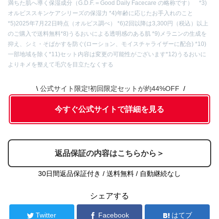
満ちた肌へ導く保湿成分（G.D.F.＝Good Daily Facecare の略称です） *3)
内容⑥
オリジナル吸水アームバンド
オルビススキンケアシリーズの保湿力 *4)年齢に応じたお手入れのこと
*5)2025年7月22日時点（オルビス調べ） *6)2回以降は3,300円（税込）以上
のご購入で送料無料
*8)うるおいによる透明感のある肌 *9)メラニンの生成を
抑え、シミ・そばかすを防ぐ(ローション、モイスチャライザーに配合) *10)
一部地域を除く
*11)セット内容は変更の可能性がございます
*12)うるおいに
よりキメを整えて毛穴を目立たなくする
公式サイト限定!初回限定セットが約44%OFF
今すぐ公式サイトで詳細を見る
返品保証の内容はこちらから＞
30日間返品保証付き / 送料無料 / 自動継続なし
シェアする
Twitter
Facebook
はてブ