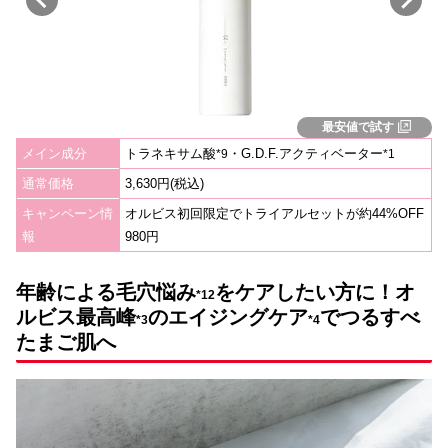
最安値で試す
メイン成分
トラネキサム酸
・G.D.F.アクティベーター
*
9
*1
通常価格
3,630円(税込)
キャンペーン情
オルビス初回限定でトライアルセットが約44%OFF
報
980円
年齢による
毛穴
悩み
をケアしたい方に！オ
*12
ルビス最高峰
のエイジングケア
で
つるすべ
*3
*4
たまご肌へ