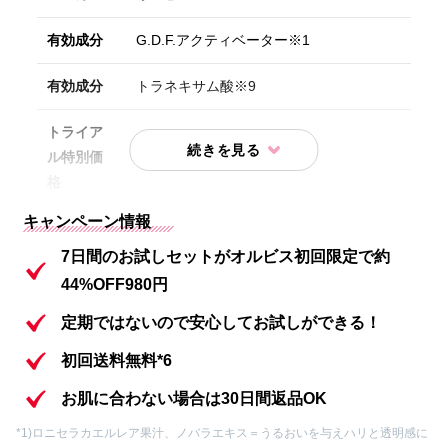
有効成分
G.D.F.アクティベーター※1
有効成分
トラネキサム酸※9
トライア
ル特別価
初回限定980円(送料無料）
格
キャンペーン情報
内容①
化粧水 7日間分
7日間のお試しセットがオルビス初回限定で約
内容②
保湿液 7日間分
44%OFF980円
内容③
洗顔料 7日間分
定期ではないので安心してお試しができる！
初回送料無料*6
内容④
オルビス ザ リンクルセラム7日間分
お肌に合わない場合は30日間返品OK
内容⑤
クレンジングパウチ1包
*1)ロニセラカエルレア果汁、ノバラエキス＝うるおいを与えハリと透明感に