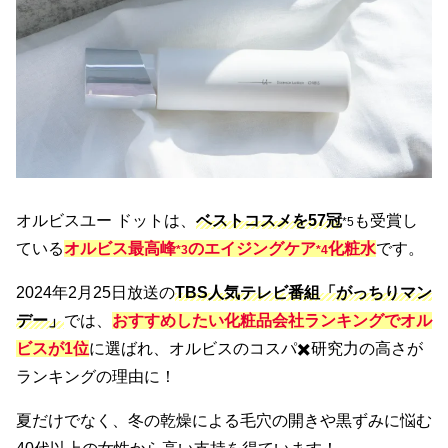
オルビスユー ドットは、
ベストコスメを57冠
も受賞し
*5
ている
オルビス最高峰
のエイジングケア
化粧水
です。
*3
*4
2024年2月25日放送の
TBS人気テレビ番組「がっちりマン
デー」
では、
おすすめしたい化粧品会社ランキングでオル
ビスが1位
に選ばれ、オルビスのコスパ✖️研究力の高さが
ランキングの理由に！
夏だけでなく、冬の乾燥による毛穴の開きや黒ずみに悩む