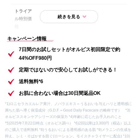
トライア
ル特別価
初回限定980円(送料無料）
格
キャンペーン情報
内容①
化粧水 7日間分
7日間のお試しセットがオルビス初回限定で約
内容②
保湿液 7日間分
44%OFF980円
内容③
洗顔料 7日間分
定期ではないので安心してお試しができる！
送料無料*6
内容④
オリジナル吸水アームバンド
お肌に合わない場合は30日間返品OK
内容⑤
クレンジングパウチ各2包
*1)ロニセラカエルレア果汁、ノバラエキス＝うるおいを与えハリと透明感に
満ちた肌へ導く保湿成分（G.D.F.＝Good Daily Facecare の略称です） *3)
内容⑥
オルビス ザ リンクルセラムミニサイズ
オルビススキンケアシリーズの保湿力 *4)年齢に応じたお手入れのこと
*5)2025年7月22日時点（オルビス調べ） *6)2回以降は3,300円（税込）以上
のご購入で送料無料
*8)うるおいによる透明感のある肌 *9)メラニンの生成を
抑え、シミ・そばかすを防ぐ(ローション、モイスチャライザーに配合) *10)