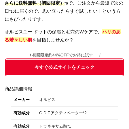
さらに送料無料（初回限定）
で、ご注文から最短で次の
*6
日
に届くので、思い立ったらすぐ試したい！という方
*10
にもぴったりです。
オルビスユー ドットの保湿と毛穴のWケアで、
ハリのあ
る若々しい肌
を目指しませんか？
初回限定約44%OFFでお得に試す！
今すぐ公式サイトをチェック
商品詳細情報
メーカー
オルビス
有効成分
G.D.F.アクティベーター*2
有効成分
トラネキサム酸*1