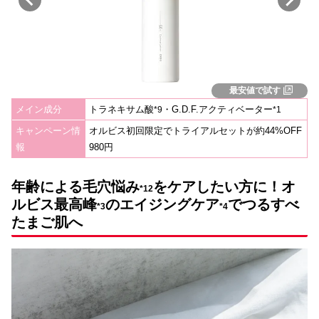
最安値で試す
メイン成分
トラネキサム酸
・G.D.F.アクティベーター
*
9
*1
キャンペーン情
オルビス初回限定でトライアルセットが約44%OFF
報
980円
年齢による
毛穴
悩み
をケアしたい方に！オ
*12
ルビス最高峰
のエイジングケア
で
つるすべ
*3
*4
たまご肌へ