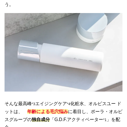
う。
そんな最高峰
エイジングケア
化粧水、オルビスユー ド
*3
*4
ットは、
年齢による毛穴悩み
に着目し、ポーラ・オルビ
スグループの
独自成分
「G.D.F.アクティベーター
」を配
*1