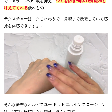
で、メラニンの生成を抑え、
シミを防ぎ
肌の透明感
も
*
9
*8
叶えてくれる
優れもの！
テクスチャーはコクじゅわ系で、角層まで浸透していく感
覚を体感できますよ♪
そんな優秀なオルビスユー ドット エッセンスローション
は、1本180mlで、3,630円（税込）です。