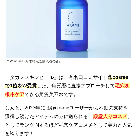
*1)2025年12月末時点ご購入者の合計
「タカミスキンピール」は、有名口コミサイト
@cosme
で1位をW受賞
した、角質層に直接アプローチして
毛穴を
根本ケア
できる角質美容水です。
なんと、2023年には@cosmeユーザーから不動の支持を
獲得し続けたアイテムのみに送られる「
殿堂入りコスメ
」
としてランクINするほど毛穴ケアコスメとして実力と人気
を誇ります！