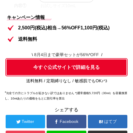
内容①
お試しサイズ10mL
キャンペーン情報
内容②
フェイスフォーム 5g
2,500円(税込)相当→56%OFF1,100円(税込)
内容③
フェイスネット 1個
送料無料
内容④
ローションI 2包
8月4日まで豪華セットが56%*OFF
内容⑤
ローションII 2包
今すぐ公式サイトで詳細を見る
送料無料 / 定期縛りなし / 敏感肌でもOK♪
*3
*
3)全ての方にトラブルが起きない訳ではありません *)通常価格5,720円（30ml）を容量換算
し、10mlあたりの価格をもとに割引率を算出
シェアする
Twitter
Facebook
はてブ