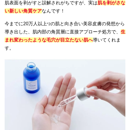
肌表面を剥がすと誤解されがちですが、実は
肌を剥がさな
い新しい角質ケア
なんです！
今までに20万人以上
の肌と向き合い美容皮膚の発想から
*2
導き出した、肌内部の角質層に直接アプローチ処方で、
生
まれ変わったような毛穴が目立たない肌へ
導いてくれま
す。