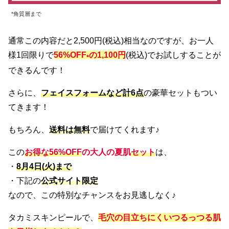
*角質層まで
通常この内容だと2,500円(税込)相当なのですが、お一人
様1回限りで
56%OFF
の1,100円
(税込)でお試しすることが
*
できるんです！
さらに、
フェイスフォームなど計6点
の豪華セットもつい
てきます！
もちろん、
送料は無料
で届けてくれます♪
この
お得な56%OFF
の大人の夏肌
セット
は、
・
8月4日(火)まで
・下記の
公式サイト限定
なので、この特別なチャンスをお見逃しなく♪
タカミスキンピールで、
毛穴の目立ちにくいつるっつる肌