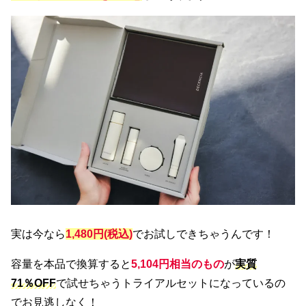
実は今なら
1,480円(税込)
でお試しできちゃうんです！
容量を本品で換算すると
5,104円相当のもの
が
実質
71％OFF
で試せちゃうトライアルセットになっているの
でお見逃しなく！