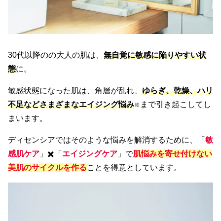
30代以降のの大人の肌は、
無自覚に敏感に陥りやすい状
態
に。
敏感状態になった肌は、角層が乱れ、
ゆらぎ、乾燥、ハリ
不足などさまざまなエイジング悩み
まで引き起こしてし
※
まいます。
ディセンシアではそのような悩みを解消するために、「
敏
感肌ケア
」✖️「
エイジングケア
」で
肌悩みを寄せ付けない
美肌のサイクルを作る
ことを得意としています。