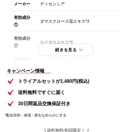
メーカー
ディセンシア
有効成分
ダマスクローズ花エキス*3
①
有効成分
ルイボスエキス*3
②
有効成分
コウキエキス*3
③
キャンペーン情報
特別価格
初回限定1,480円(税込）
トライアルセットが1,480円(税込)
送料無料ですぐに届く
内容①
ディセンシアローション 20ml
30日間返品交換保証付き
ディセンシアリンクル O/Lコンセントレー
内容②
ト 8ml〈医薬部外品〉
*配合目的：保湿・肌をなめらかにする
ディセンシアモイスト S/Cコンセントレー
送料無料/初回限定！
内容③