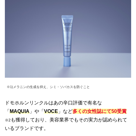
※1)メラニンの生成を抑え、シミ・ソバカスを防ぐこと
ドモホルンリンクルはあの辛口評価で有名な
「
MAQUIA
」や「
VOCE
」など
多くの女性誌にて50受賞
も獲得しており、美容業界でもその実力が認められて
※2
いるブランドです。