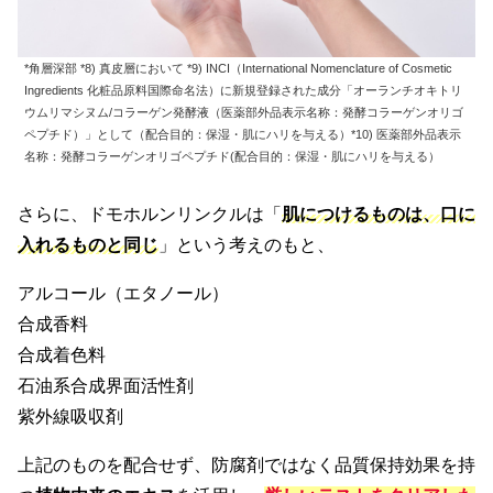
*角層深部 *8) 真皮層において *9) INCI（International Nomenclature of Cosmetic
Ingredients 化粧品原料国際命名法）に新規登録された成分「オーランチオキトリ
ウムリマシヌム/コラーゲン発酵液（医薬部外品表示名称：発酵コラーゲンオリゴ
ペプチド）」として（配合目的：保湿・肌にハリを与える）*10) 医薬部外品表示
名称：発酵コラーゲンオリゴペプチド(配合目的：保湿・肌にハリを与える）
さらに、ドモホルンリンクルは「
肌につけるものは、口に
入れるものと同じ
」という考えのもと、
アルコール（エタノール）
合成香料
合成着色料
石油系合成界面活性剤
紫外線吸収剤
上記のものを配合せず、防腐剤ではなく品質保持効果を持