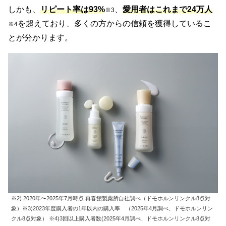
しかも、
リピート率は93%
、
愛用者はこれまで24万人
※3
を超えており、多くの方からの信頼を獲得しているこ
※
4
とが分かります。
※2) 2020年〜2025年7月時点 再春館製薬所自社調べ（ドモホルンリンクル8点対
象）※3)2023年度購入者の1年以内の購入率 （2025年4月調べ、ドモホルンリン
クル8点対象） ※4)3回以上購入者数(2025年4月調べ、ドモホルンリンクル8点対