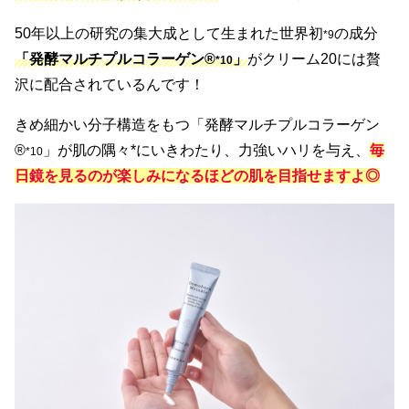
50年以上の研究の集大成として生まれた世界初
の成分
*9
「発酵マルチプルコラーゲン®
」
がクリーム20には贅
*1
0
沢に配合されているんです！
きめ細かい分子構造をもつ「発酵マルチプルコラーゲン
®
」が肌の隅々*にいきわたり、力強いハリを与え、
毎
*10
日鏡を見るのが楽しみになるほどの肌を目指せますよ◎