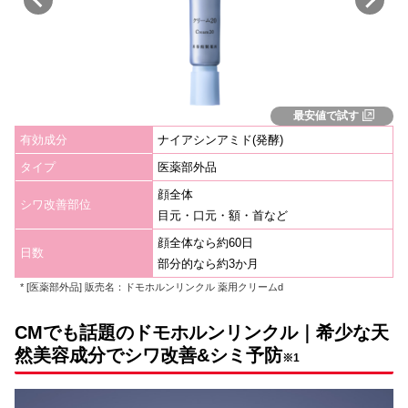
最安値で試す
有効成分
ナイアシンアミド(発酵)
タイプ
医薬部外品
顔全体
シワ改善部位
目元・口元・額・首など
顔全体なら約60日
日数
部分的なら約3か月
* [医薬部外品] 販売名：ドモホルンリンクル 薬用クリームd
CMでも話題のドモホルンリンクル｜希少な天
然美容成分でシワ改善&シミ予防
※1