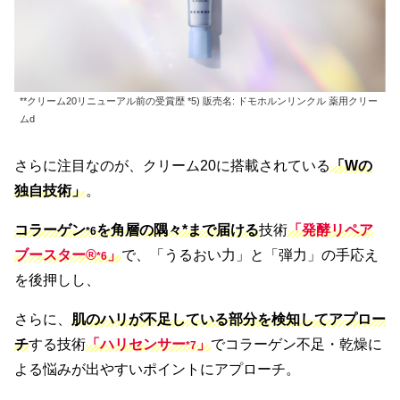
**クリーム20リニューアル前の受賞歴 *5) 販売名: ドモホルンリンクル 薬用クリー
ムd
さらに注目なのが、クリーム20に搭載されている
「Wの
独自技術」
。
コラーゲン
を角層の隅々*まで届ける
技術
「発酵リペア
*6
ブースター®
」
で、「うるおい力」と「弾力」の手応え
*
6
を後押しし、
さらに、
肌のハリが不足している部分を検知してアプロー
チ
する技術
「ハリセンサー
」
でコラーゲン不足・乾燥に
*
7
よる悩みが出やすいポイントにアプローチ。