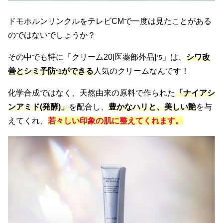
ドモホルンリンクルをテレビCMで一度は見たことがある
のではないでしょうか？
その中でも特に「クリーム20[医薬部外品]
」は、
シワ改
*5
善とシミ予防
ができる
人気のクリームなんです！
*1
化学合成ではなく、天然由来の原料で作られた
「ナイアシ
ンアミド
(発酵)
」
を配合し、
豊かなハリと、美しい艶
を与
えてくれ、
若々しい印象の肌に整えてくれます。