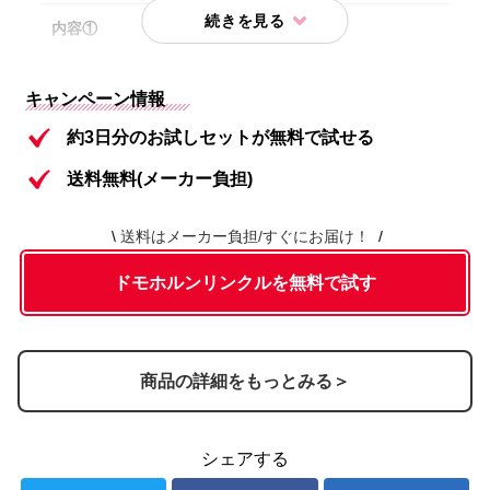
内容①
保湿液
美活肌エキス[医薬部外品]（販売名 ドモホ
内容②
キャンペーン情報
ルンリンクル 薬用美容液c）
約3日分のお試しセットが無料で試せる
クリーム20[医薬部外品]（販売名 ドモホ
内容③
送料無料(メーカー負担)
ルンリンクル 薬用クリームd)
内容④
保護乳液
送料はメーカー負担/すぐにお届け！
ドモホルンリンクルを無料で試す
商品の詳細をもっとみる＞
シェアする