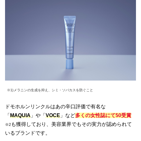
※1)メラニンの生成を抑え、シミ・ソバカスを防ぐこと
ドモホルンリンクルはあの辛口評価で有名な
「
MAQUIA
」や「
VOCE
」など
多くの女性誌にて50受賞
も獲得しており、美容業界でもその実力が認められて
※2
いるブランドです。