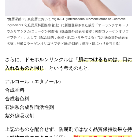
*角層深部 *8) 真皮層において *9) INCI（International Nomenclature of Cosmetic
Ingredients 化粧品原料国際命名法）に新規登録された成分「オーランチオキトリ
ウムリマシヌム/コラーゲン発酵液（医薬部外品表示名称：発酵コラーゲンオリゴ
ペプチド）」として（配合目的：保湿・肌にハリを与える）*10) 医薬部外品表示
名称：発酵コラーゲンオリゴペプチド(配合目的：保湿・肌にハリを与える）
さらに、ドモホルンリンクルは「
肌につけるものは、口に
入れるものと同じ
」という考えのもと、
アルコール（エタノール）
合成香料
合成着色料
石油系合成界面活性剤
紫外線吸収剤
上記のものを配合せず、防腐剤ではなく品質保持効果を持