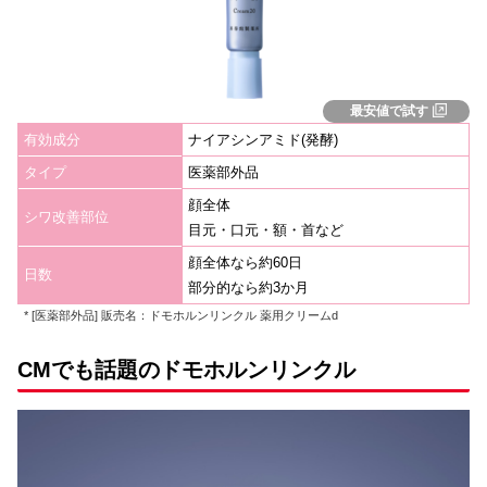
最安値で試す
有効成分
ナイアシンアミド(発酵)
タイプ
医薬部外品
顔全体
シワ改善部位
目元・口元・額・首など
顔全体なら約60日
日数
部分的なら約3か月
* [医薬部外品] 販売名：ドモホルンリンクル 薬用クリームd
CMでも話題のドモホルンリンクル