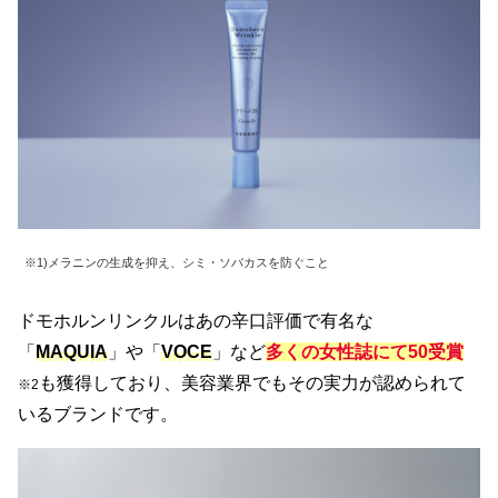
※1)メラニンの生成を抑え、シミ・ソバカスを防ぐこと
ドモホルンリンクルはあの辛口評価で有名な
「
MAQUIA
」や「
VOCE
」など
多くの女性誌にて50受賞
も獲得しており、美容業界でもその実力が認められて
※2
いるブランドです。