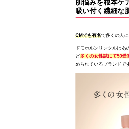
肌悩みを根本ケ
吸い付く繊細な
CMでも有名
で多くの人に
ドモホルンリンクルはあ
ど
多くの女性誌にて50受
められているブランドで