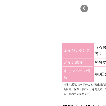
うる
エイジング効果
導く
メイン成分
発酵
キャンペーン情
約3日
報
*年齢に応じたケアのこと *1)化
合目的：保湿・肌にハリを与える）
る、肌のキメを整える）