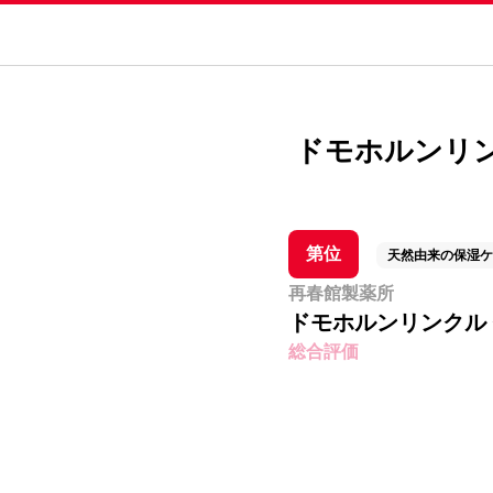
ドモホルンリンクル
第位
天然由来の保湿ケ
再春館製薬所
ドモホルンリンクル
総合評価