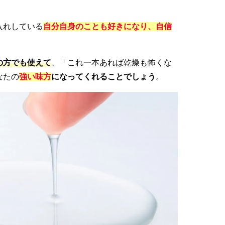
入れしている
自分自身のことも好きになり、自信
！
の方でも使えて
、「これ一本あれば乾燥も怖くな
なたの
強い味方
になってくれることでしょう
。