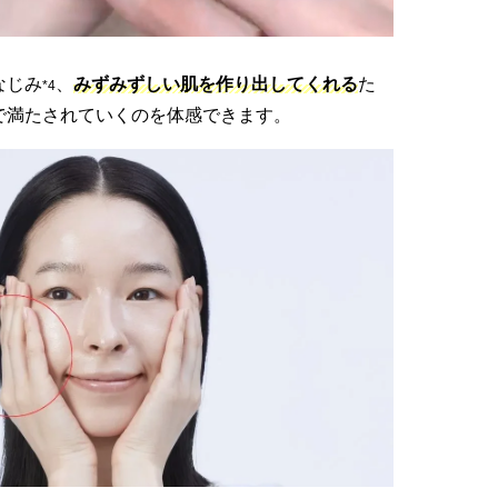
なじみ
、
みずみずしい肌を作り出してくれる
た
*4
で満たされていくのを体感できます。