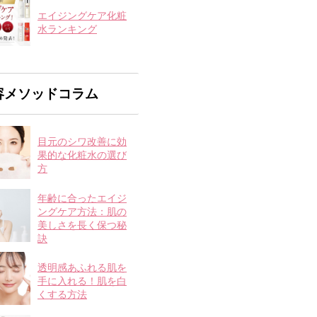
エイジングケア化粧
水ランキング
容メソッドコラム
目元のシワ改善に効
果的な化粧水の選び
方
年齢に合ったエイジ
ングケア方法：肌の
美しさを長く保つ秘
訣
透明感あふれる肌を
手に入れる！肌を白
くする方法