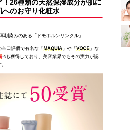
ア！26種類の天然保湿成分が肌に
肌へのお守り化粧水
耳馴染みのある「ドモホルンリンクル」
の辛口評価で有名な「
MAQUIA
」や「
VOCE
」な
賞
も獲得しており、美容業界でもその実力が認
*3
す。