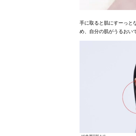
手に取ると肌にすーっと
め、自分の肌がうるおい
*4)角層深部まで