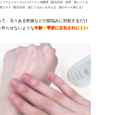
キトリウムリマシヌム/コラーゲン発酵液（配合目的：保湿・肌にハリを
ス果実エキス（配合目的：肌にうるおいを与える、肌のキメを整える）
って、元々ある乾燥などの肌悩みに対処するだけ
を作らせないような
年齢・季節に左右されにくい
！