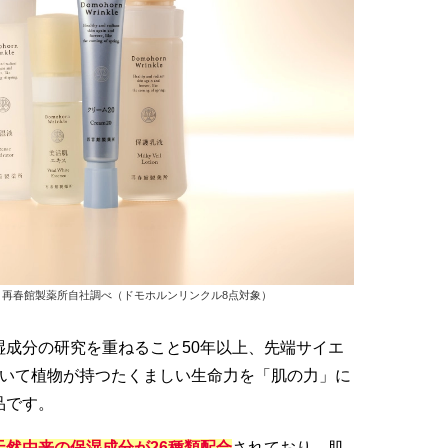
7月時点 再春館製薬所自社調べ（ドモホルンリンクル8点対象）
湿成分の研究を重ねること50年以上、先端サイエ
用いて植物が持つたくましい生命力を「肌の力」に
品です。
天然由来の保湿成分が26種類配合
されており、肌