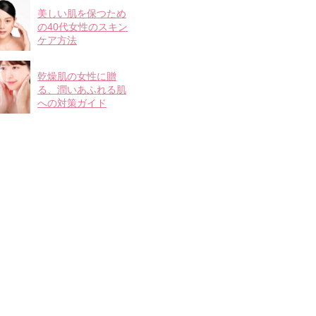
美しい肌を保つため
の40代女性のスキン
ケア方法
乾燥肌の女性に贈
る、潤いあふれる肌
への対策ガイド