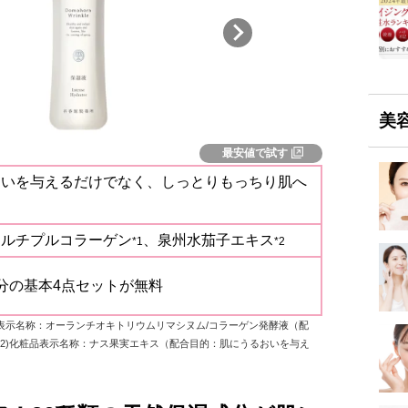
美
最安値で試す
おいを与えるだけでなく、しっとりもっちり肌へ
マルチプルコラーゲン
、泉州水茄子エキス
*1
*2
分の基本4点セットが無料
粧品表示名称：オーランチオキトリウムリマシヌム/コラーゲン発酵液（配
*2)化粧品表示名称：ナス果実エキス（配合目的：肌にうるおいを与え