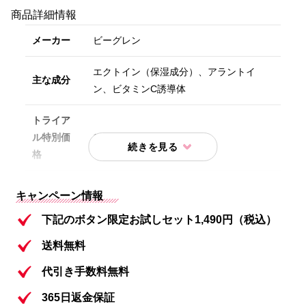
商品詳細情報
メーカー
ビーグレン
エクトイン（保湿成分）、アラントイ
主な成分
ン、ビタミンC誘導体
トライア
ル特別価
1,490円(送料無料）
格
内容①
洗顔料:クレイウォッシュ(25g)
キャンペーン情報
内容②
化粧水:QuSomeローション(12mL)
下記のボタン限定お試しセット1,490円（税込）
送料無料
内容③
美容液:Cセラム(5mL)
代引き手数料無料
内容④
美容液:QuSomeレチノA(5g)
365日返金保証