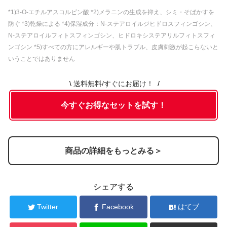
保湿ゲルQuSomeモイスチャーゲルクリ
内容⑤
*1)3-O-エチルアスコルビン酸 *2)メラニンの生成を抑え、シミ・そばかすを
ーム(7g)
防ぐ *3)乾燥による *4)保湿成分：N-ステアロイルジヒドロスフィンゴシン、
N-ステアロイルフィトスフィンゴシン、ヒドロキシステアリルフィトスフィ
ンゴシン *5)すべての方にアレルギーや肌トラブル、皮膚刺激が起こらないと
いうことではありません
送料無料/すぐにお届け！
今すぐお得なセットを試す！
商品の詳細をもっとみる＞
シェアする
Twitter
Facebook
はてブ