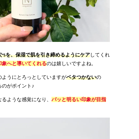
穴
を、保湿で肌を引き締めるようにケア
してくれ
*5
印象へと導いてくれる
のは嬉しいですよね。
のようにとろっとしていますが
ベタつかない
の
るのがポイント♪
なるような感覚になり、
パッと明るい印象が目指