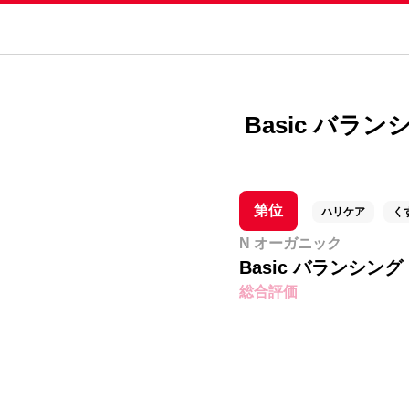
Basic バラ
第位
ハリケア
く
N オーガニック
Basic バランシン
総合評価