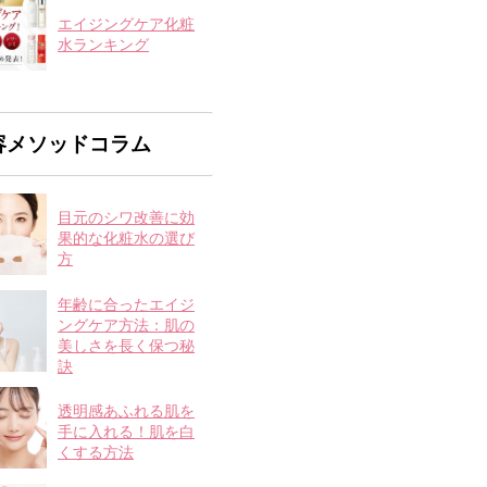
エイジングケア化粧
水ランキング
容メソッドコラム
目元のシワ改善に効
果的な化粧水の選び
方
年齢に合ったエイジ
ングケア方法：肌の
美しさを長く保つ秘
訣
透明感あふれる肌を
手に入れる！肌を白
くする方法