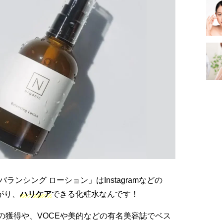
 バランシング ローション」はInstagramなどの
がり、
ハリ
ケア
できる化粧水なんです！
の獲得や、VOCEや美的などの有名美容誌でベス