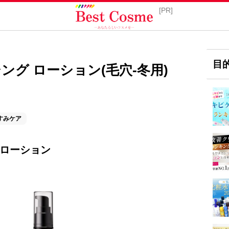
目
ンシング ローション(毛穴-冬用)
すみケア
グ ローション