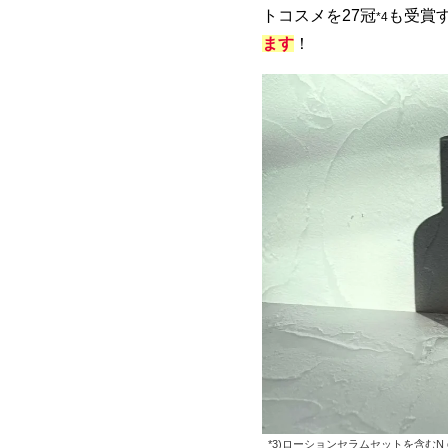
トコスメを27冠
も受賞
*4
ます
！
*3)ローションセラムセットを含むN o