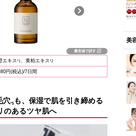
美
最安値で試す
橙エキス
、黄柏エキス
*1
*2
980円(税込)/7日間
毛穴
も、
保湿で肌を引き締める
*
5
リのあるツヤ肌へ