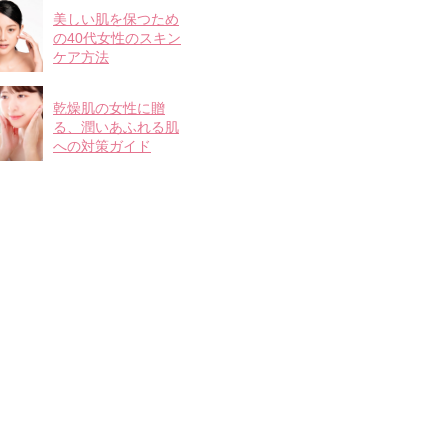
美しい肌を保つため
の40代女性のスキン
ケア方法
乾燥肌の女性に贈
る、潤いあふれる肌
への対策ガイド