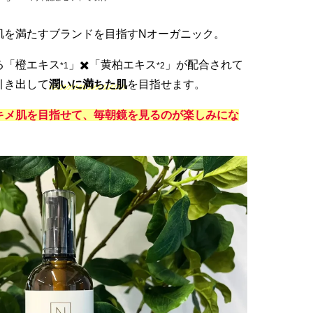
肌を満たすブランドを目指すNオーガニック。
る「橙エキス
」✖️「黄柏エキス
」が配合されて
*1
*2
引き出して
潤いに満ちた肌
を目指せます。
キメ肌を目指せて、毎朝鏡を見るのが楽しみにな