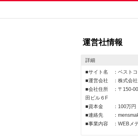
運営社情報
詳細
■サイト名 ：ベストコ
■運営会社 ：株式会社F
■会社住所 ：〒150-
田ビル６F
■資本金 ：100万円
■連絡先 ：mensmake.
■事業内容 ：WEBメ