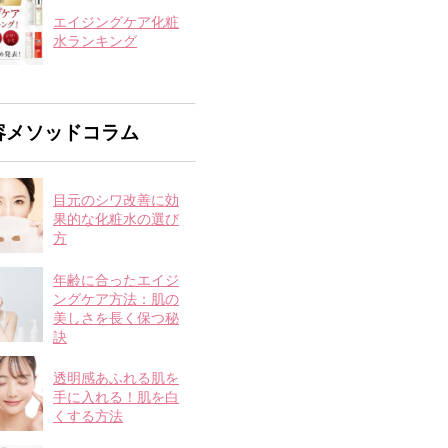
エイジングケア化粧
水ランキング
容メソッドコラム
目元のシワ改善に効
果的な化粧水の選び
方
年齢に合ったエイジ
ングケア方法：肌の
美しさを長く保つ秘
訣
透明感あふれる肌を
手に入れる！肌を白
くする方法