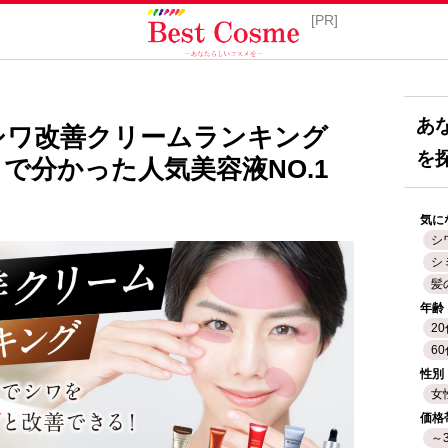
あ
】シワ改善クリームランキング
を
で分かった人気美容液NO.1
気に
シ
シ
髪
年齢
2
6
性別
女
価格
～