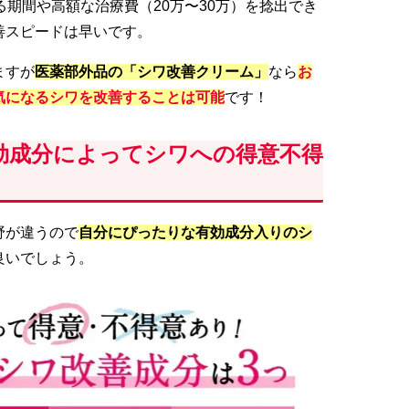
る期間や高額な治療費（20万〜30万）を捻出でき
善スピードは早いです。
ますが
医薬部外品の「シワ改善クリーム
」
なら
お
気になるシワを改善することは可能
です！
効成分によってシワへの得意不得
野が違うので
自分にぴったりな有効成分入りのシ
良いでしょう。