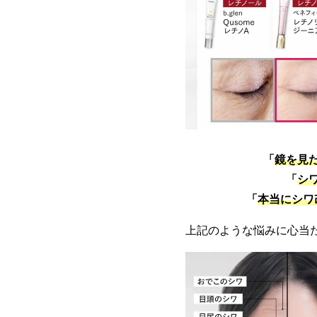
「
鏡を見
「
シ
「
本当にシワ
上記のような悩みに心当