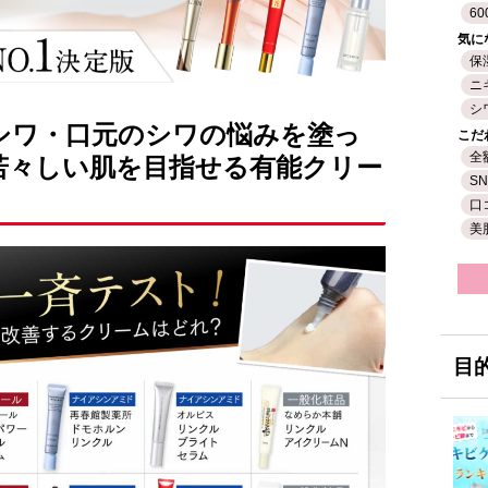
60
気に
保
ニ
シ
シワ・口元のシワの悩みを塗っ
こだ
全
若々しい肌を目指せる有能クリー
S
口
美
目