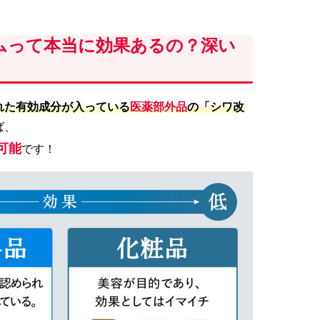
ムって本当に効果あるの？深い
れた有効成分が入っている
医薬部外品
の「シワ改
ば、
可能
です！