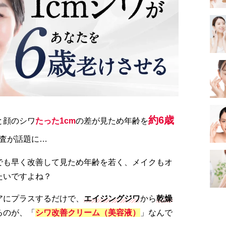
約6歳
と顔のシワ
たった1cm
の差が見ため年齢を
査が話題に…
でも早く改善して見ため年齢を若く、メイクもオ
たいですよね？
アにプラスするだけで、
エイジングジワ
から
乾燥
るのが、「
シワ改善クリーム（美容液）
」なんで