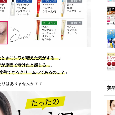
たときにシワが増えた気がする…
」
ワが原因で老けたと感じる…
」
改善できるクリームってあるの…？
」
たりはありませんか？？
美