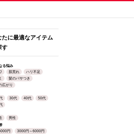
なたに最適なアイテム
探す
なる悩み
ワ
肌荒れ
ハリ不足
ミ
髪のパサつき
の広がり
0代
30代
40代
50代
0代
性
男性
帯
3000円
3000円～6000円