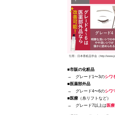
引用：日本香粧品学会（http://www.jcss.jp
■
市販の化粧品
→ グレード1〜3の
シワ
■
医薬部外品
→ グレード4〜6の
シワ
■
医療
（糸リフトなど）
→ グレード7以上は
医療