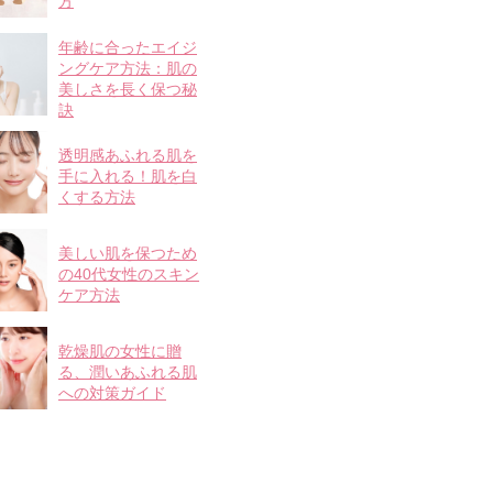
方
年齢に合ったエイジ
ングケア方法：肌の
美しさを長く保つ秘
訣
透明感あふれる肌を
手に入れる！肌を白
くする方法
美しい肌を保つため
の40代女性のスキン
ケア方法
乾燥肌の女性に贈
る、潤いあふれる肌
への対策ガイド