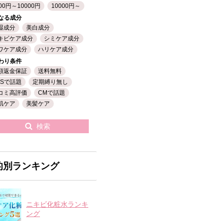
00円～10000円
10000円～
なる成分
湿成分
美白成分
キビケア成分
シミケア成分
ワケア成分
ハリケア成分
わり条件
額返金保証
送料無料
NSで話題
定期縛り無し
コミ高評価
CMで話題
肌ケア
美髪ケア
検索
的別ランキング
ニキビ化粧水ランキ
ング