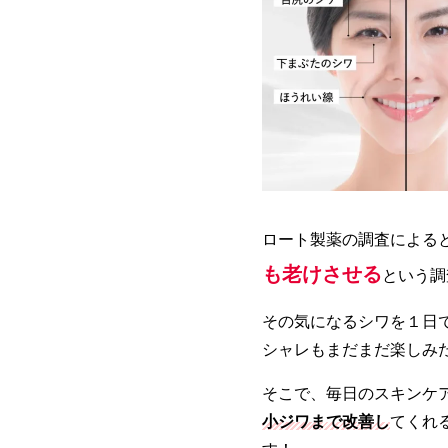
ロート製薬の調査による
も老けさせる
という調
その気になるシワを１日
シャレもまだまだ楽しみ
そこで、毎日のスキンケ
小ジワまで改善し
てくれ