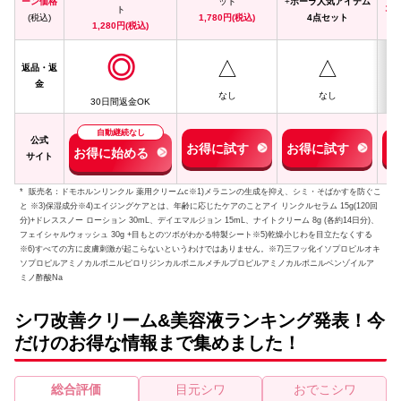
ーン価格
ット
+
ポーラ人気アイテム
オ
ト
(税込)
1,780円(税込)
4点セット
1,280円(税込)
◎
△
△
返品・返
金
なし
なし
30日間返金OK
自動継続なし
公式
お得に試す
お得に試す
お
お得に始める
サイト
* 販売名：ドモホルンリンクル 薬用クリームc※1)メラニンの生成を抑え、シミ・そばかすを防ぐこ
と ※3)保湿成分※4)エイジングケアとは、年齢に応じたケアのことアイ リンクルセラム 15g(120回
分)+ドレススノー ローション 30mL、デイエマルジョン 15mL、ナイトクリーム 8g (各約14日分)、
フェイシャルウォッシュ 30g +目もとのツボがわかる特製シート※5)乾燥小じわを目立たなくする
※6)すべての方に皮膚刺激が起こらないというわけではありません。※7)三フッ化イソプロピルオキ
ソプロピルアミノカルボニルピロリジンカルボニルメチルプロピルアミノカルボニルベンゾイルア
ミノ酢酸Na
シワ改善クリーム&美容液ランキング発表！今
だけのお得な情報まで集めました！
総合評価
目元シワ
おでこシワ