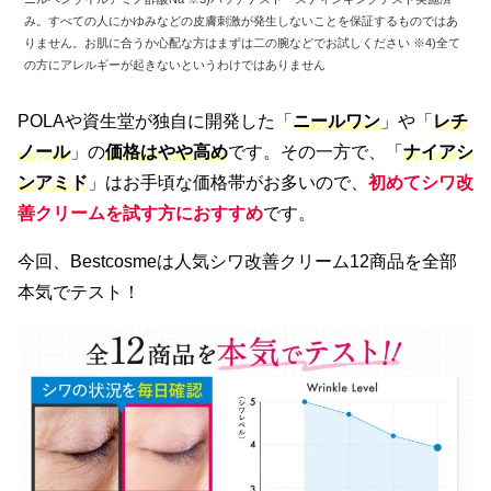
み。すべての人にかゆみなどの皮膚刺激が発生しないことを保証するものではあ
りません。お肌に合うか心配な方はまずは二の腕などでお試しください ※4)全て
の方にアレルギーが起きないというわけではありません
POLAや資生堂が独自に開発した「
ニールワン
」や「
レチ
ノール
」の
価格はやや高め
です。その一方で、「
ナイアシ
ンアミド
」はお手頃な価格帯がお多いので、
初めてシワ改
善クリームを試す方におすすめ
です。
今回、Bestcosmeは人気シワ改善クリーム12商品を全部
本気でテスト！