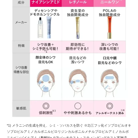
*1) メラニンの生成を抑え、シミ・ソバカスを防ぐ ※2)三フッ化イソプロピルオキ
ソプロピルアミノカルボニルピロリジンカルボニルメチルプロピルアミノカルボ
ニルベンゾイルアミノ酢酸Na ※3)パッチテスト・スティンギングテスト実施済