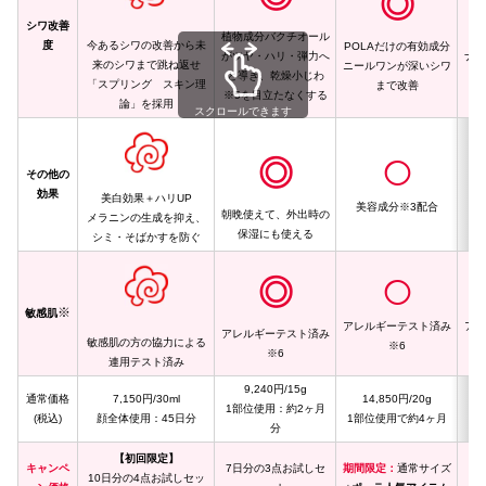
◎
シワ改善
植物成分バクチオール
度
今あるシワの改善から未
POLAだけの有効成分
がツヤ・ハリ・弾力へ
ナイ
来のシワまで跳ね返せ
ニールワンが深いシワ
と導き、乾燥小じわ
「スプリング スキン理
まで改善
※5を目立たなくする
論」を採用
スクロールできます
◎
◯
その他の
効果
美白効果＋ハリUP
美容成分※3配合
朝晩使えて、外出時の
メラニンの生成を抑え、
保湿にも使える
シミ・そばかすを防ぐ
◎
◯
※
敏感肌
アレルギーテスト済み
アレ
アレルギーテスト済み
敏感肌の方の協力による
※6
※6
連用テスト済み
9,240円/15g
通常価格
7,150円/30ml
14,850円/20g
1部位使用：約2ヶ月
顔
(税込)
顔全体使用：45日分
1部位使用で約4ヶ月
分
7
【初回限定】
キャンペ
7日分の3点お試しセ
期間限定：
通常サイズ
10日分の4点お試しセッ