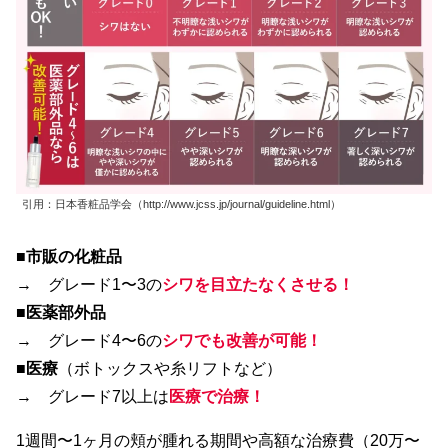
引用：日本香粧品学会（http://www.jcss.jp/journal/guideline.html）
■
市販の化粧品
→ グレード1〜3の
シワを目立たなくさせる！
■
医薬部外品
→ グレード4〜6の
シワでも改善が可能！
■
医療
（ボトックスや糸リフトなど）
→ グレード7以上は
医療で治療！
1週間〜1ヶ月の頬が腫れる期間や高額な治療費（20万〜