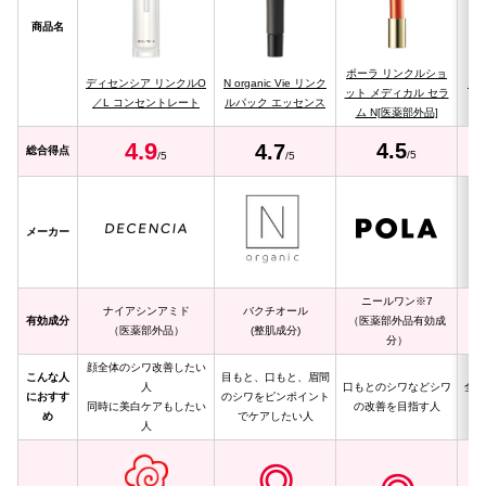
商品名
ポーラ リンクルショ
ディセンシア リンクルO
N organic Vie リンク
オ
ット メディカル セラ
／L コンセントレート
ルパック エッセンス
ム N[医薬部外品]
4.
9
4.5
4.
7
総合得点
/5
/5
/5
メーカー
ニールワン※7
ナイアシンアミド
バクチオール
ナ
有効成分
（医薬部外品有効成
（医薬部外品）
(整肌成分)
分）
顔全体のシワ改善したい
こんな人
目もと、口もと、眉間
人
口もとのシワなどシワ
全顔
におすす
のシワをピンポイント
同時に美白ケアもしたい
の改善を目指す人
め
でケアしたい人
人
◎