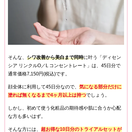
そんな、
シワ改善から美白まで同時
に叶う「ディセン
シア リンクルO／L コンセントレート」は、45日分で
通常価格7,150円(税込)です。
顔全体に利用して45日分なので、
気になる部分だけに
塗れば無くなるまで4ヶ月以上は持つ
でしょう。
しかし、初めて使う化粧品の期待感や肌に合うか心配
な方も多いはず。
そんな方には、
超お得な
10日分のトライアルセット
が