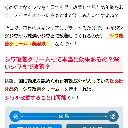
その気になるシワを１日でも早く改善して見ため年齢を若
く、メイクもオシャレもまだまだ楽しみたいですよね？
そこで、毎日のスキンケアにプラスするだけで、
エイジン
グジワ
から
乾燥小ジワまで改善し
てくれるのが、「
シワ改
善クリーム（美容液）
」なんです！
シワ改善クリームって本当に効果あるの？深
いシワまで改善？
結論、
国に効果を認められた有効成分が入っている
医薬部
外品
の「シワ改善クリーム」
を使用すれば、
シワを改善することは可能
です！