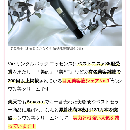
*1)乾燥小じわを目立たなくする(効能評価試験済み)
Vie リンクルパック エッセンスは
ベストコスメ35冠受
賞
を果たし、『美的』『美ST』などの
有名美容雑誌で
*2
200回以上掲載
されている
目元美容液シェアNo.1
のシ
ワ改善クリームです。
楽天
でも
Amazon
でも一番売れた美容液やベストセラ
ー商品に選ばれ、なんと
累計出荷本数は180万本を突
破！
シワ改善クリームとして、
実力と根強い人気を誇
っています！