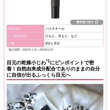
最安値で試す
有効成分
バクチオール
シワ改善部位
口もと、目もと、など
日数
約2ヶ月分
*集計期間：2021年１月～2023年11月
*1
目元の乾燥小じわ
にピンポイントで密
着！自然由来成分配合でありのままの自分
に自信が出るふっくら目元へ