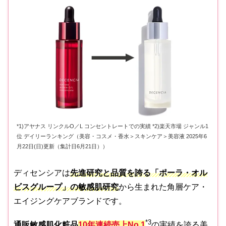
*1)アヤナス リンクルO／L コンセントレートでの実績 *2)楽天市場 ジャンル1
位 デイリーランキング（美容・コスメ・香水＞スキンケア＞美容液 2025年6
月22日(日)更新（集計日6月21日））
ディセンシアは
先進研究と品質を誇る「ポーラ・オル
ビスグループ」の敏感肌研究
から生まれた角層ケア・
エイジングケアブランドです。
*3
通販敏感肌化粧品
10年連続売上No.1
の実績を誇る美