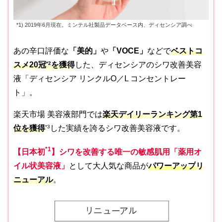
*1) 2019年6月現在。ミンテル社製品データベース内、ディセンシア調べ
あの辛口評価な
「美的」
や
「VOCE」
などで
ベストコ
スメ20冠
*2
を獲得
した、ディセンシアのシワ改善美容
液「ディセンシア リンクルO／L コンセントレー
ト」。
楽天市場 美容液部門では
楽天デイリーランキング第1
位を獲得
*3
した実績を誇るシワ改善美容液です。
*1
【日本初
】シワを改善する唯一の敏感肌用「薬用オ
イル状美容液」
として大人気な商品が
パワーアップ
リ
ニューアル
。