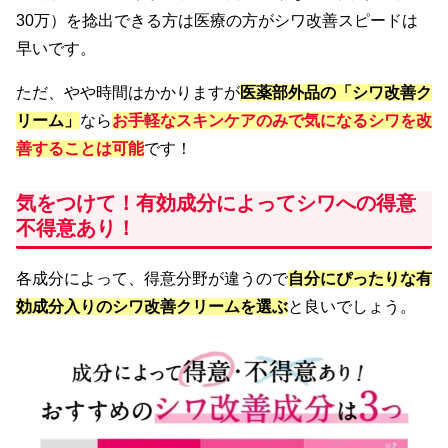
30万）を捻出できる方は医療の方がシワ改善スピードは
早いです。
ただ、やや時間はかかりますが
医薬部外品の「シワ改善ク
リーム
」
なら
お手軽なスキンケアのみで気になるシワを改
善することは可能
です！
気をつけて！有効成分によってシワへの得意
不得意あり！
各成分によって、得意分野が違うので
自分にぴったりな有
効成分入りのシワ改善クリームを選ぶ
と良いでしょう。