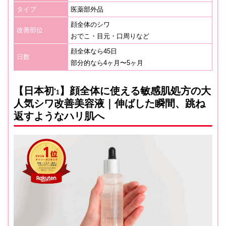
タイプ
医薬部外品
顔全体のシワ
改善部位
おでこ・目元・口周りなど
顔全体なら45日
日数
部分的なら4ヶ月〜5ヶ月
【日本初
】顔全体に使える敏感肌処方の大
*
1
人気シワ改善美容液｜伸ばした瞬間、跳ね
返すようなハリ肌へ