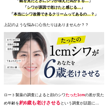
「
鏡を見たときにシワが増えた気がする…
」
「
シワが原因で老けたと感じる…
」
「
本当にシワ改善できるクリームってあるの…？
」
上記のような悩みに心当たりはありませんか？？
ロート製薬の調査によると顔のシワ
たった1cm
の差が見た
約6歳も老けさせる
め年齢を
という調査が話題に…