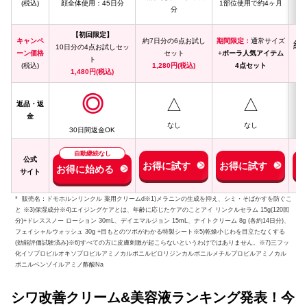
(税込)
顔全体使用：45日分
1部位使用で約4ヶ月
分
1
【初回限定】
キャンペ
約7日分の6点お試し
期間限定：
通常サイズ
約
10日分の4点お試しセッ
ーン価格
セット
+
ポーラ人気アイテム
ト
(税込)
1,280円(税込)
4点セット
1,480円(税込)
◎
△
△
返品・返
金
なし
なし
30日間返金OK
自動継続なし
公式
お得に試す
お得に試す
お
お得に始める
サイト
* 販売名：ドモホルンリンクル 薬用クリームd※1)メラニンの生成を抑え、シミ・そばかすを防ぐこ
と ※3)保湿成分※4)エイジングケアとは、年齢に応じたケアのことアイ リンクルセラム 15g(120回
分)+ドレススノー ローション 30mL、デイエマルジョン 15mL、ナイトクリーム 8g (各約14日分)、
フェイシャルウォッシュ 30g +目もとのツボがわかる特製シート※5)乾燥小じわを目立たなくする
(効能評価試験済み)※6)すべての方に皮膚刺激が起こらないというわけではありません。※7)三フッ
化イソプロピルオキソプロピルアミノカルボニルピロリジンカルボニルメチルプロピルアミノカル
ボニルベンゾイルアミノ酢酸Na
シワ改善クリーム&美容液ランキング発表！今