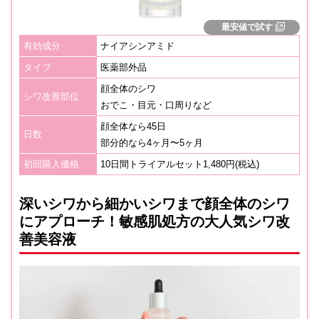
最安値で試す
有効成分
ナイアシンアミド
タイプ
医薬部外品
顔全体のシワ
シワ改善部位
おでこ・目元・口周りなど
顔全体なら45日
日数
部分的なら4ヶ月〜5ヶ月
初回購入価格
10日間トライアルセット1,480円(税込)
深いシワから細かいシワまで顔全体のシワ
にアプローチ！敏感肌処方の大人気シワ改
善美容液