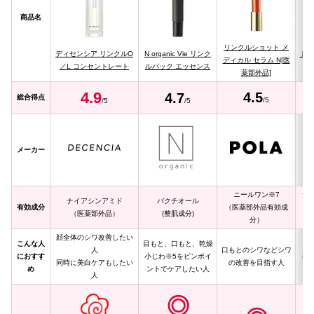
商品名
リンクルショット メ
ディセンシア リンクルO
N organic Vie リンク
ド
ディカル セラム N[医
／L コンセントレート
ルパック エッセンス
薬部外品]
4.
9
4.5
4.
7
総合得点
/5
/5
/5
メーカー
ニールワン※7
ナ
ナイアシンアミド
バクチオール
有効成分
（医薬部外品有効成
（医薬部外品）
(整肌成分)
分）
顔全体のシワ改善したい
こんな人
目もと、口もと、乾燥
シ
人
口もとのシワなどシワ
におすす
小じわ※5をピンポイ
※
同時に美白ケアもしたい
の改善を目指す人
め
ントでケアしたい人
人
◎