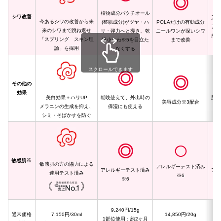
◎
植物成分バクチオール
シワ改善
天然
今あるシワの改善から未
(整肌成分)がツヤ・ハ
POLAだけの有効成分
アミ
来のシワまで跳ね返せ
リ・弾力へと導き、乾
ニールワンが深いシワ
かな
「スプリング スキン理
燥小じわ※5を目立た
まで改善
論」を採用
なくする
スクロールできます
◎
◎
その他の
効果
美白効果＋ハリUP
朝晩使えて、外出時の
肌が
美容成分※3配合
メラニンの生成を抑え、
保湿にも使える
湿
シミ・そばかすを防ぐ
◎
◯
※
敏感肌
敏感肌の方の協力による
アレルギーテスト済み
アレルギーテスト済み
アレ
連用テスト済み
※6
※6
9,240円/15g
通常価格
7,150円/30ml
14,850円/20g
顔
1部位使用：約2ヶ月