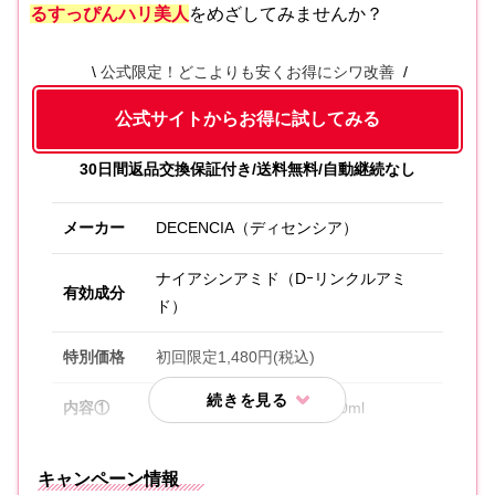
るすっぴんハリ美人
をめざしてみませんか？
公式限定！どこよりも安くお得にシワ改善
公式サイトからお得に試してみる
30日間返品交換保証付き/送料無料/自動継続なし
メーカー
DECENCIA（ディセンシア）
ナイアシンアミド（Dｰリンクルアミ
有効成分
ド）
特別価格
初回限定1,480円(税込)
内容①
ディセンシアローション 20ml
ディセンシアリンクル O/Lコンセント
内容②
キャンペーン情報
レート 8ml〈医薬部外品〉