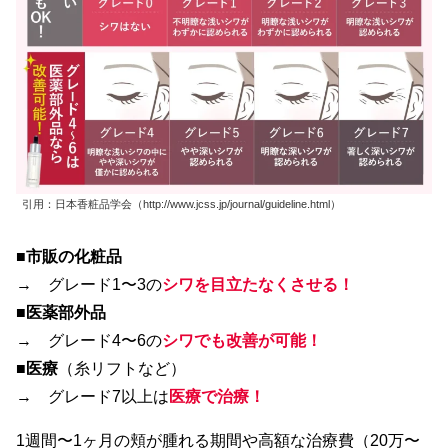
引用：日本香粧品学会（http://www.jcss.jp/journal/guideline.html）
■
市販の化粧品
→ グレード1〜3の
シワを目立たなくさせる！
■
医薬部外品
→ グレード4〜6の
シワでも改善が可能！
■
医療
（糸リフトなど）
→ グレード7以上は
医療で治療！
1週間〜1ヶ月の頬が腫れる期間や高額な治療費（20万〜