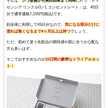
そんな、
シワ改善から美白効果まで同時
に叶う「ディ
センシア リンクルO／L コンセントレート」は、45日
分で通常価格7,150円(税込)です。
顔全体に利用して45日分なので、
気になる部分だけに
塗れば無くなるまで4ヶ月以上は持つ
でしょう。
ただ、初めて使う化粧品の期待感や肌に合うか心配な
方も多いはず。
そこでおすすめなのが
10日間の豪華なトライアルセッ
ト！