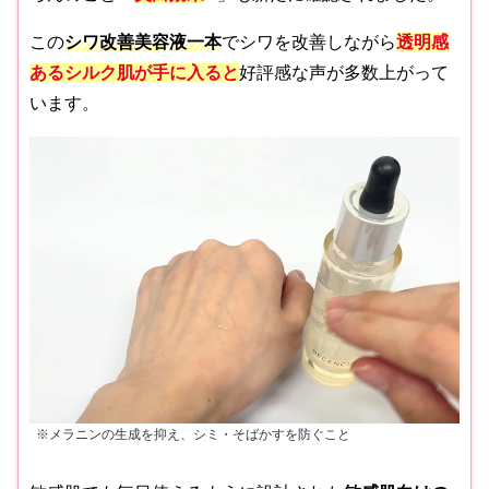
この
シワ改善美容液一本
でシワを改善しながら
透明感
あるシルク肌が手に入ると
好評感な声が多数上がって
います。
※メラニンの生成を抑え、シミ・そばかすを防ぐこと