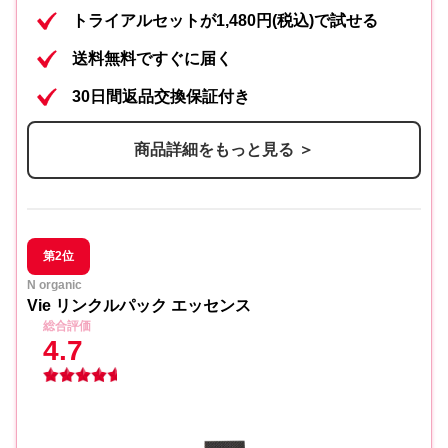
トライアルセットが1,480円(税込)で試せる
ディセンシアモイスト S/Cコンセント
内容③
送料無料ですぐに届く
レート 8ml〈医薬部外品〉
30日間返品交換保証付き
内容④
ディセンシアクリーム 8g
商品詳細をもっと見る ＞
内容⑤
デイエッセンス ミニ(10日分)
第2位
N organic
Vie リンクルパック エッセンス
総合評価
4.7