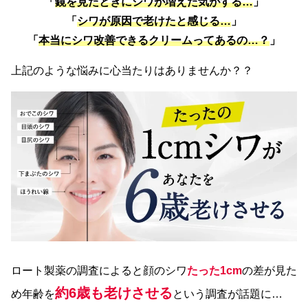
「
鏡を見たときにシワが増えた気がする…
」
「
シワが原因で老けたと感じる…
」
「
本当にシワ改善できるクリームってあるの…？
」
上記のような悩みに心当たりはありませんか？？
ロート製薬の調査によると顔のシワ
たった1cm
の差が見た
約6歳も老けさせる
め年齢を
という調査が話題に…