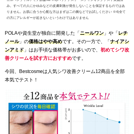
み。すべての人にかゆみなどの皮膚刺激が発生しないことを保証するものではあ
りません。お肌に合うか心配な方はまずは二の腕などでお試しください ※4)全て
の方にアレルギーが起きないというわけではありません
POLAや資生堂が独自に開発した「
ニールワン
」や「
レチ
ノール
」の
価格はやや高め
です。その一方で、「
ナイアシ
ンアミド
」はお手頃な価格帯がお多いので、
初めてシワ改
善クリームを試す方におすすめ
です。
今回、Bestcosmeは人気シワ改善クリーム12商品を全部
本気でテスト！