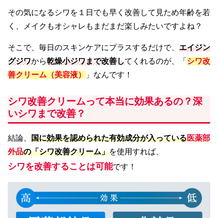
その気になるシワを１日でも早く改善して見ため年齢を若
く、メイクもオシャレもまだまだ楽しみたいですよね？
そこで、毎日のスキンケアにプラスするだけで、
エイジン
グジワ
から
乾燥小ジワまで改善し
てくれるのが、「
シワ改
善クリーム（美容液）
」なんです！
シワ改善クリームって本当に効果あるの？深
いシワまで改善？
結論、
国に効果を認められた有効成分が入っている
医薬部
外品
の「シワ改善クリーム」
を使用すれば、
シワを改善することは可能
です！