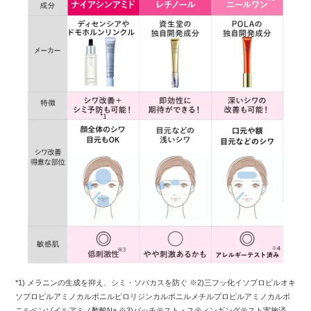
*1) メラニンの生成を抑え、シミ・ソバカスを防ぐ ※2)三フッ化イソプロピルオキ
ソプロピルアミノカルボニルピロリジンカルボニルメチルプロピルアミノカルボ
ニルベンゾイルアミノ酢酸Na ※3)パッチテスト・スティンギングテスト実施済