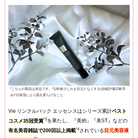
*こちらの製品は本品です。*1)乾燥小じわを目立たなくする(効能評価試験済
み)*2)保湿により肌を柔らげること
Vie リンクルパック エッセンスはシリーズ累計
ベスト
*3
コスメ35冠受賞
を果たし、『美的』『美ST』などの
*4
有名美容雑誌で200回以上掲載
されている
目元美容液