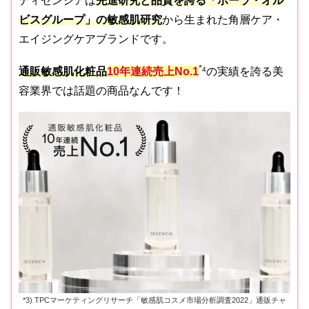
ディセンシアは
先進研究と品質を誇る「ポーラ・オル
ビスグループ」の敏感肌研究
から生まれた角層ケア・
エイジングケアブランドです。
*
通販敏感肌化粧品
10年連続売上No.1
4
の実績を誇る美
容業界では話題の商品なんです！
*3) TPCマーケティングリサーチ「敏感肌コスメ市場分析調査2022」通販チャ