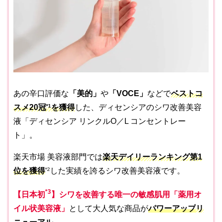
あの辛口評価な
「美的」
や
「VOCE」
などで
ベストコ
スメ20冠
*1
を獲得
した、ディセンシアのシワ改善美容
液「ディセンシア リンクルO／L コンセントレー
ト」。
楽天市場 美容液部門では
楽天デイリーランキング第1
位を獲得
*2
した実績を誇るシワ改善美容液です。
*3
【日本初
】シワを改善する唯一の敏感肌用「薬用オ
イル状美容液」
として大人気な商品が
パワーアップ
リ