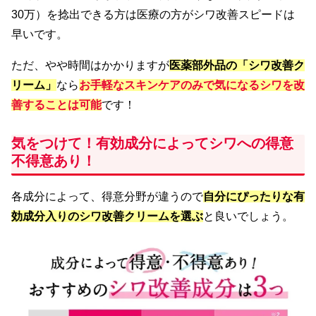
30万）を捻出できる方は医療の方がシワ改善スピードは
早いです。
ただ、やや時間はかかりますが
医薬部外品の「シワ改善ク
リーム
」
なら
お手軽なスキンケアのみで気になるシワを改
善することは可能
です！
気をつけて！有効成分によってシワへの得意
不得意あり！
各成分によって、得意分野が違うので
自分にぴったりな有
効成分入りのシワ改善クリームを選ぶ
と良いでしょう。