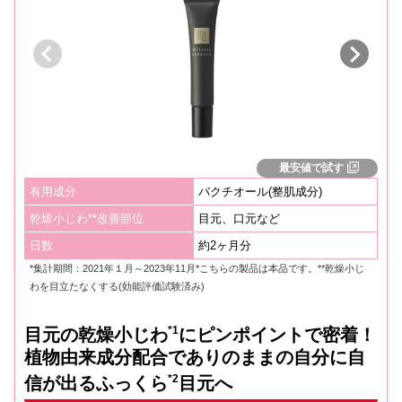
最安値で試す
有用成分
バクチオール(整肌成分)
乾燥小じわ**改善部位
目元、口元など
日数
約2ヶ月分
*集計期間：2021年１月～2023年11月*こちらの製品は本品です。**乾燥小じ
わを目立たなくする(効能評価試験済み)
*1
目元の乾燥小じわ
にピンポイントで密着！
植物由来成分配合でありのままの自分に自
*2
信が出るふっくら
目元へ