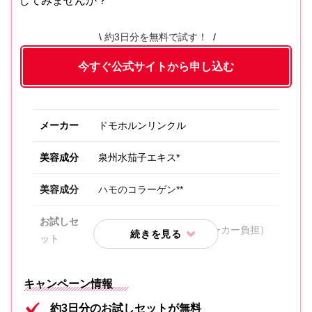
じてみませんか？
約3日分を無料で試す！
今すぐ公式サイトから申し込む
メーカー
ドモホルンリンクル
美容成分
泉州水茄子エキス*
美容成分
ハモのコラーゲン**
お試しセ
約3日分が無料（送料はメーカー負担）
ット
内容①
保湿液
キャンペーン情報
美活肌エキス[医薬部外品]（販売名 ド
約3日分のお試しセットが無料
内容②