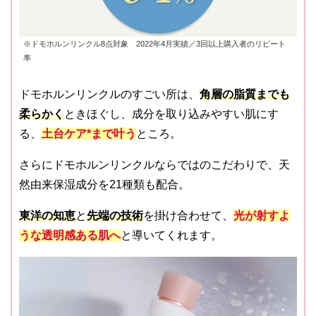
※ドモホルンリンクル8点対象 2022年4月実績／3回以上購入者のリピート
率
ドモホルンリンクルのすごい所は、
角層の脂質までも
柔らかく
ときほぐし、成分を取り込みやすい肌にす
る、
土台ケア*まで叶う
ところ。
さらにドモホルンリンクルならではのこだわりで、天
然由来保湿成分を21種類も配合。
東洋の知恵
と
先端の技術
を掛け合わせて、
光が射すよ
うな透明感ある肌へ
と導いてくれます。