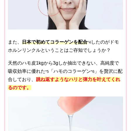
また、
日本で初めてコラーゲンを配合
したのがドモ
*4
ホルンリンクルということはご存知でしょうか？
天然のハモ皮1kgから3gしか抽出できない、高純度で
吸収効率に優れた
「ハモのコラーゲン
」を贅沢に配
*5
*6
合しており、
跳ね返すようなハリと弾力を叶えてくれ
るのです。