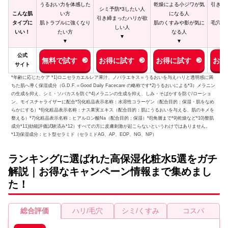
うるおい力を体感した
乾燥による小ジワが気
引き締
シミ予防*3したい人
こんな肌
い方
になる人
引き締まったハリが欲
タイプに
肌トラブルに強くなり
肌のくすみや影が気に
毛穴レ
しい人
いい！
たい方
なる人
▼
▼
▼
公式
無料で試す
お得に試す
お得に試す
お得
サイト
*年齢に応じたケア *1)ロニセラカエルレア果汁、ノバラエキス＝うるおいを与えハリと透明感に満
ちた肌へ導く保湿成分（G.D.F.＝Good Daily Facecare の略称です*2)うるおいによる*3）メラニン
の生成を抑え、シミ・ソバカスを防ぐ*4)メラニンの生成を抑え、しみ・そばかすを防ぐ/ローショ
ン、モイスチャライザーに配合*5)化粧品表示名称：水溶性コラーゲン（配合目的：保湿・肌をなめ
らかにする）*6)化粧品表示名称：ナス果実エキス（配合目的：肌にうるおいを与える、肌のキメを
整える）*7)化粧品表示名称：ヒアルロン酸Na（配合目的：保湿）*8)角層まで*9)乾燥など*10)整肌
成分*11)効能評価試験済み*12）すべての方に皮膚刺激が起こらないというわけではありません。
*13)保湿成分：ヒト型セラミド（セラミドAG、AP、EOP、NG、NP）
ランキングに選ばれた高保湿化粧水5選をガチ
解説｜お得なキャンペーン情報まで集めまし
た！
総合評価
ハリ/毛穴
シミ/くすみ
コスパ