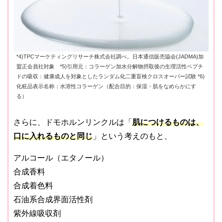
*4)TPCマーケティングリサーチ株式会社調べ。日本通信販売協会(JADMA)加
盟正会員社対象 *5)引用元：コラーゲン加水分解物摂取後の生理活性ペプチ
ドの吸収：健康成人を対象としたランダム化二重盲検クロスオーバー試験 *6)
化粧品表示名称：水溶性コラーゲン（配合目的：保湿・肌をなめらかにす
る）
さらに、ドモホルンリンクルは「
肌につけるものは、
口に入れるものと同じ
」という考えのもと、
アルコール（エタノール）
合成香料
合成着色料
石油系合成界面活性剤
紫外線吸収剤