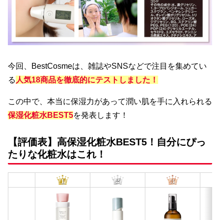
今回、BestCosmeは、雑誌やSNSなどで注目を集めてい
る
人気18商品を徹底的にテストしました！
この中で、本当に保湿力があって潤い肌を手に入れられる
保湿
化粧水BEST5
を発表します！
【評価表】高保湿化粧水BEST5！自分にぴっ
たりな化粧水はこれ！