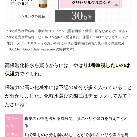
*1)化粧品表示名称：水溶性コラーゲン（配合目的：保湿・肌をなめらかにする）
*2)化粧品表示名称：ヒアルロン酸Na（配合目的：保湿） *3)ロニセラカエルレア
果汁、ノバラエキス＝うるおいを与えハリと透明感に満ちた肌へ導く保湿成分
（G.D.F.＝Good Daily Facecare の略称です）
高保湿化粧水を買うからには、やはり
1番重視したいのは
保湿力
ですよね。
保湿力の高い化粧水には下記の成分が多く入っていること
が分かりました。化粧水選びの際にはチェックしてみてく
ださいね！
コラー
真皮の70％を占める成分で、肌にハリや弾力を与えてくれ
ゲン
る
ヒアル
1gで6Lもの水分を溜め込むことができ肌にハリや弾力を与