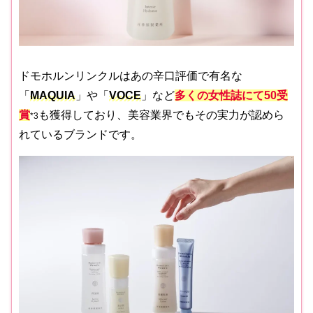
ドモホルンリンクルはあの辛口評価で有名な
「
MAQUIA
」や「
VOCE
」など
多くの女性誌にて50受
賞
も獲得しており、美容業界でもその実力が認めら
*3
れているブランドです。