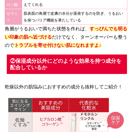
ロン酸
えてくれる
セラミ
肌表面の角層で皮膚の水分が蒸発するのを防ぎ、うるおい
ド
を保つバリア機能を果たしている
角層がうるおいで満ちた状態を作れば、
すっぴんでも明る
い印象の肌へ近づける
だけでなく、ターンオーバーも整う
ので
トラブルを寄せ付けない肌になれますよ♪
②保湿成分以外にどのような効果を持つ成分を
配合しているか
乾燥以外の肌悩みにおすすめの成分も抜粋してご紹介！