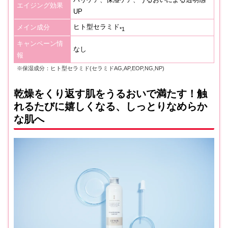
エイジング効果
UP
ヒト型セラミド
メイン成分
*1
キャンペーン情
なし
報
※保湿成分：ヒト型セラミド(セラミドAG,AP,EOP,NG,NP)
乾燥をくり返す肌をうるおいで満たす！触
れるたびに嬉しくなる、しっとりなめらか
な肌へ