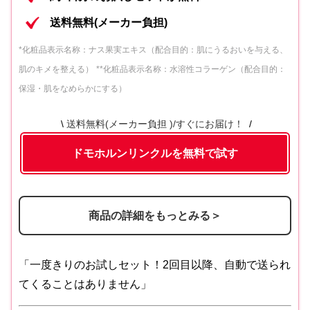
モホルンリンクル 薬用美容液b）
送料無料(メーカー負担)
クリーム20[医薬部外品]（販売名 ドモ
内容③
*化粧品表示名称：ナス果実エキス（配合目的：肌にうるおいを与える、
ホルンリンクル 薬用クリームc）
肌のキメを整える）
**化粧品表示名称：水溶性コラーゲン（配合目的：
保湿・肌をなめらかにする）
内容④
保護乳液
送料無料(メーカー負担 )/すぐにお届け！
ドモホルンリンクルを無料で試す
商品の詳細をもっとみる＞
「一度きりのお試しセット！2回目以降、自動で送られ
てくることはありません」