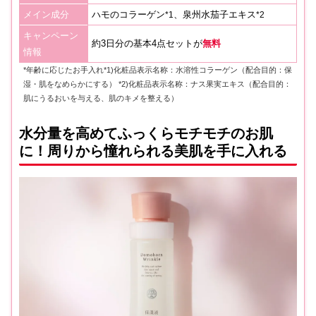
メイン成分
ハモのコラーゲン
、泉州水茄子エキス
*1
*2
キャンペーン
約3日分の基本4点セットが
無料
情報
*年齢に応じたお手入れ*1)化粧品表示名称：水溶性コラーゲン（配合目的：保
湿・肌をなめらかにする） *2)化粧品表示名称：ナス果実エキス（配合目的：
肌にうるおいを与える、肌のキメを整える）
水分量を高めてふっくらモチモチのお肌
に！周りから憧れられる美肌を手に入れる