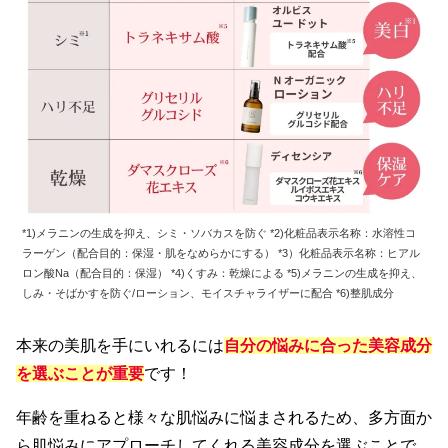
*1)メラニンの生成を抑え、シミ・ソバカスを防ぐ *2)化粧品表示名称：水溶性コ
ラーゲン（配合目的：保湿・肌をなめらかにする） *3）化粧品表示名称：ヒアル
ロン酸Na（配合目的：保湿） *4)くすみ：乾燥による *5)メラニンの生成を抑え、
しみ・そばかすを防ぐ/ローション、モイスチャライザーに配合 *6)整肌成分
本来の美肌を手にいれるには
自分の悩みに合った美容成分
を選ぶことが重要
です！
年齢を重ねると様々な肌悩みに悩まされるため、多方面か
ら肌悩みにアプローチしてくれる美容成分を選ぶことで、