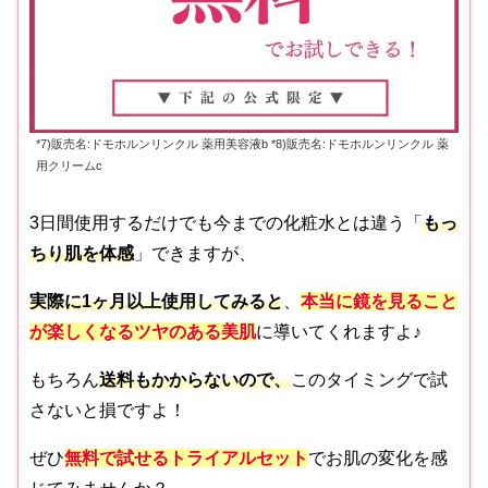
*7)販売名:ドモホルンリンクル 薬用美容液b *8)販売名:ドモホルンリンクル 薬
用クリームc
3日間使用するだけでも今までの化粧水とは違う「
もっ
ちり肌を体感
」できますが、
実際に1ヶ月以上使用してみると
、
本当に鏡を見ること
が楽しくなるツヤのある美肌
に導いてくれますよ♪
もちろん
送料もかからないので、
このタイミングで試
さないと損ですよ！
ぜひ
無料で試せるトライアルセット
でお肌の変化を感