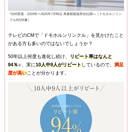
*3)50受賞：2020年〜2025年7月時点 再春館製薬所自社調べ（ドモホルンリン
クル8点対象）
テレビのCMで「ドモホルンリンクル」を見かけたこと
がある方も多いのではないでしょうか？
50年以上何度も進化し続け、
リピート率はなんと
94％
、実に
10人中9人がリピート
しているので、
満足
※
度が高い
ことが分かります。