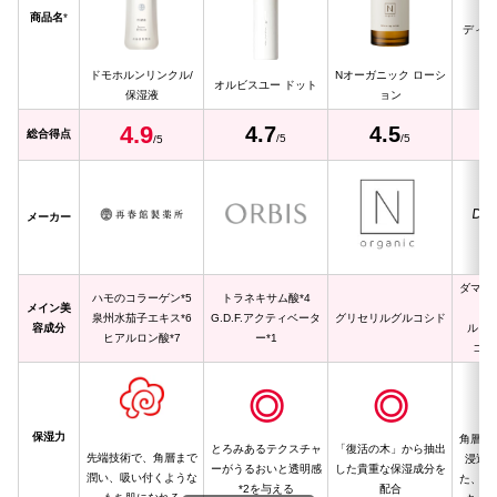
商品名
*
ディセ
ドモホルンリンクル/
Nオーガニック ローシ
オルビスユー ドット
保湿液
ョン
4.
9
4.7
4.5
総合得点
/5
/5
/5
メーカー
ダマス
ハモのコラーゲン*5
トラネキサム酸*4
メイン
美
泉州水茄子エキス*6
G.D.F.アクティベータ
グリセリルグルコシド
容
成分
ルイボ
ヒアルロン酸*7
ー*1
コウ
◎
◎
保湿力
角層と
とろみあるテクスチャ
「復活の木」から抽出
先端技術で、角層まで
浸透*
ーがうるおいと透明感
した貴重な保湿成分を
潤い、吸い付くような
た、独
*2を与える
配合