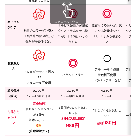
もち肌になれる
キー
◎
◎
スクロールできます
エイジン
オルビス独自の保湿成
濃密なうるおいが、気
ハリ不
グケア
※
独自のコラーゲン*5と
分*1とトラネキサム酸
になる乾燥小ジワ
など肌
天然由来の保湿成分が
*4がシミ予防とハリを
*11、くすみを徹底ケ
ーチす
悩みを寄せ付けない
与える
ア
◯
◎
低刺激処
方
アルコール不使用
アレル
アレルギーテスト済み
パラペンフリー
着色料不使用
*12
パラペンフリーなど
アル
アルコール不使用
通常価格
5,500円
3,630円
4,180円
(税込)
120mL/約60日分
180ml/約3ヵ月分
100mL
125
【完全無料】
7日間分の6点お試し
ドモホルンリンクル
【
7日分の4点お試しセ
お得なキ
セット
約3日分
10日
ット
ャンペー
オルビス初回限定
基本4点セット
980円
ン
価格
980円
0円
1,
(自動継続ナシ)