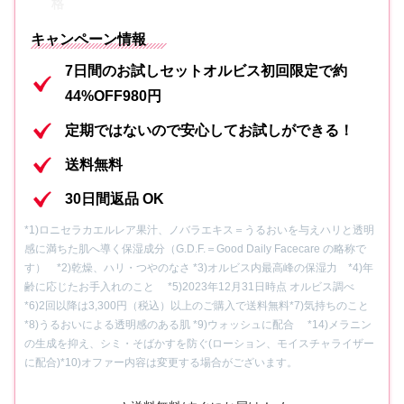
格
キャンペーン情報
内容①
化粧水 7日間分
7日間のお試しセットオルビス初回限定で約
内容②
保湿液 7日間分
44%OFF980円
内容③
洗顔料 7日間分
定期ではないので安心してお試しができる！
送料無料
内容④
オリジナル吸水アームバンド
30日間返品 OK
内容⑤
クレンジングパウチ各2包
*1)ロニセラカエルレア果汁、ノバラエキス＝うるおいを与えハリと透明
感に満ちた肌へ導く保湿成分（G.D.F.＝Good Daily Facecare の略称で
内容⑥
オルビス ザ リンクルセラムミニサイズ
す） *2)乾燥、ハリ・つやのなさ *3)オルビス内最高峰の保湿力 *4)年
齢に応じたお手入れのこと *5)2023年12月31日時点 オルビス調べ
*6)2回以降は3,300円（税込）以上のご購入で送料無料
*7)気持ちのこと
*8)うるおいによる透明感のある肌 *9)ウォッシュに配合 *14)メラニン
の生成を抑え、シミ・そばかすを防ぐ(ローション、モイスチャライザー
に配合)*10)オファー内容は変更する場合がございます。