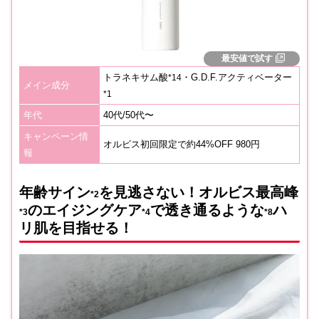
最安値で試す
トラネキサム酸
・G.D.F.アクティベーター
*14
メイン成分
*1
年代
40代/50代〜
キャンペーン情
オルビス初回限定で約44%OFF 980円
報
年齢サイン
を見逃さない！オルビス最高峰
*2
のエイジングケア
で透き通るような
ハ
*3
*4
*
8
リ肌を目指せる！