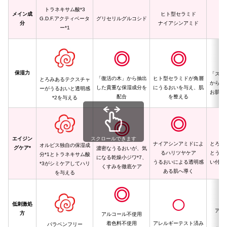
トラネキサム酸*3
メイン成
ヒト型セラミド
G.D.F.アクティベータ
グリセリルグルコシド
サ
分
ナイアシンアミド
ー*1
◎
◎
保湿力
「スイ
「復活の木」から抽出
ヒト型セラミドが角層
とろみあるテクスチャ
から抽
した貴重な保湿成分を
にうるおいを与え、肌
ーがうるおいと透明感
お肌に
配合
を整える
*2を与える
お
◎
◎
エイジン
スクロールできます
ナイアシンアミドによ
とろみ
オルビス独自の保湿成
グケア*
濃密なうるおいが、気
るハリツヤケア
とうる
分*1とトラネキサム酸
になる乾燥小ジワ*7、
うるおいによる透明感
い付く
*3がシミケアしてハリ
くすみを徹底ケア
ある肌へ導く
を与える
◎
◯
低刺激処
アル
方
アルコール不使用
着
着色料不使用
アレルギーテスト済み
パラベンフリー