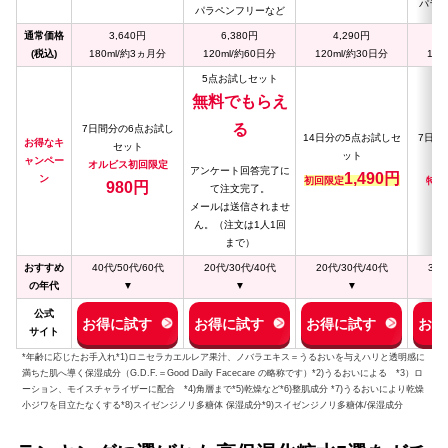
パラ
パラペンフリーなど
通常価格
3,640円
6,380円
4,290円
(税込)
180ml/約3ヵ月分
120ml/約60日分
120ml/約30日分
120
5点お試しセット
無料でもらえ
る
7日間分の6点お試し
14日分の5点お試しセ
7日分
お得なキ
セット
ット
ャンペー
オルビス初回限定
アンケート回答完了に
1,490円
ン
初回限定
特価
980円
て注文完了。
メールは送信されませ
ん。（注文は1人1回
まで）
おすすめ
40代/50代/60代
20代/30代/40代
20代/30代/40代
30代
の年代
▼
▼
▼
公式
お得に試す
お得に試す
お得に試す
お得
サイト
*年齢に応じたお手入れ*1)ロニセラカエルレア果汁、ノバラエキス＝うるおいを与えハリと透明感に
満ちた肌へ導く保湿成分（G.D.F.＝Good Daily Facecare の略称です）*2)うるおいによる *3）ロ
ーション、モイスチャライザーに配合 *4)角層まで*5)乾燥など*6)整肌成分 *7)うるおいにより乾燥
小ジワを目立たなくする*8)スイゼンジノリ多糖体 保湿成分*9)スイゼンジノリ多糖体/保湿成分