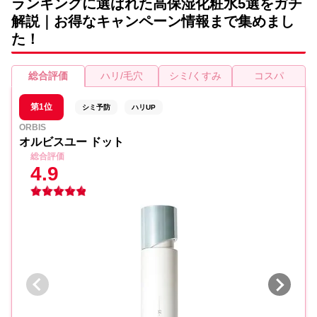
ランキングに選ばれた高保湿化粧水5選をガチ
解説｜お得なキャンペーン情報まで集めまし
た！
総合評価
ハリ/毛穴
シミ/くすみ
コスパ
第1位
シミ予防
ハリUP
ORBIS
オルビスユー ドット
総合評価
4.9