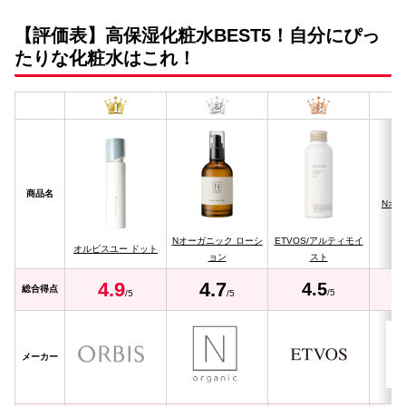
【評価表】高保湿化粧水BEST5！自分にぴっ
たりな化粧水はこれ！
商品名
Nオー
Nオーガニック ローシ
ETVOS/アルティモイ
オルビスユー ドット
ョン
スト
4.
9
4.
7
4.5
総合得点
/5
/5
/5
メーカー