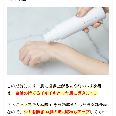
この成分により、肌に
引き上がるような
ハリを与
*
7
え
、
自信の持てるイキイキとした肌に導きます。
さらに
トラネキサム酸
を有効成分とした医薬部外品
*14
なので、
シミを防ぎ
肌の透明感
もアップ
してくれ
*14
*8