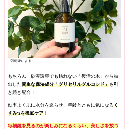
*2)乾燥による
もちろん、砂漠環境でも枯れない「復活の木」から抽
出した
貴重な保湿成分「グリセリルグルコシド」
も引
き続き配合！
効率よく肌に水分を巡らせ、年齢とともに気になる
く
すみ
を徹底ケア
！
*2
毎朝鏡を見るのが楽しみになるくらい、美しさを放つ