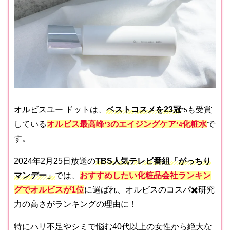
オルビスユー ドットは、
ベストコスメを23冠
も受賞
*5
している
オルビス最高峰
のエイジングケア
化粧水
で
*3
*4
す。
2024年2月25日放送の
TBS人気テレビ番組「がっちり
マンデー」
では、
おすすめしたい化粧品会社ランキン
グでオルビスが1位
に選ばれ、オルビスのコスパ✖️研究
力の高さがランキングの理由に！
特にハリ不足やシミで悩む40代以上の女性から絶大な