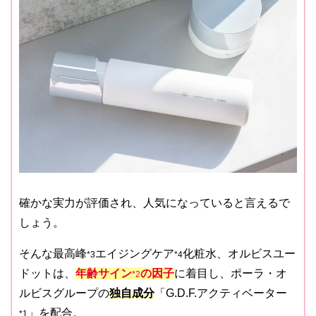
確かな実力が評価され、人気になっていると言えるで
しょう。
そんな最高峰
エイジングケア
化粧水、オルビスユー
*3
*4
ドットは、
年齢サイン
の因子
に着目し、ポーラ・オ
*2
ルビスグループの
独自成分
「G.D.F.アクティベーター
」を配合。
*1