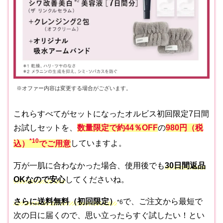
※オファー内容は変更する場合がございます。
これらすべてがセットになったオルビス初回限定7日間
お試しセットを、
数量限定で約44％OFF
の
980円（税
*10
込）
でご用意
していますよ。
万が一肌に合わなかった場合、使用後でも
30日間返品
OKなので安心
してくださいね。
さらに送料無料（初回限定）
で、ご注文から最短で
*
6
次の日に届くので、思い立ったらすぐ試したい！とい