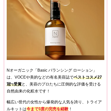
Nオーガニック「Basic バランシング ローション」
は、VOCEや美的などの有名美容誌で
ベストコスメ27
冠
受賞
と、美容のプロたちに圧倒的な評価を受ける
*1
自然由来の化粧水です！
幅広い世代の女性から爆発的な人気を誇り、トライア
ルキットは
今まで3度の完売を経験
！