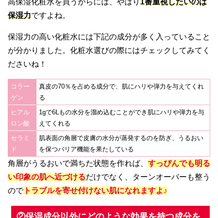
高保湿化粧水を買うからには、やはり
1番重視したいのは
保湿力
ですよね。
保湿力の高い化粧水には下記の成分が多く入っていること
が分かりました。化粧水選びの際にはチェックしてみてく
ださいね！
コラー
真皮の70％を占める成分で、肌にハリや弾力を与えてくれ
ゲン
る
ヒアル
1gで6Lもの水分を溜め込むことができ肌にハリや弾力を与
ロン酸
えてくれる
セラミ
肌表面の角層で皮膚の水分が蒸発するのを防ぎ、うるおい
ド
を保つバリア機能を果たしている
角層がうるおいで満ちた状態を作れば、
すっぴんでも明る
い印象の肌へ近づける
だけでなく、ターンオーバーも整う
ので
トラブルを寄せ付けない肌になれますよ♪
②保湿成分以外にどのような効果を持つ成分を