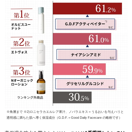
※角層まで ※2)ロニセラカエルレア果汁、ノバラエキス＝うるおいを与えハリと
透明感に満ちた肌へ導く保湿成分（G.D.F.＝Good Daily Facecare の略称です）