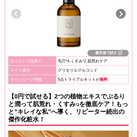
最安値で試す
エイジング効果
毛穴
,くすみ
,肌荒れケア
※
*4
*2
メイン成分
グリセリルグルコシド
キャンペーン情報
5点トライアルキットが
無料
【0円で試せる】2つの植物エキスでぷるり
と潤って肌荒れ・くすみ
を徹底ケア！もっ
*2
と”キレイな私”へ導く、リピーター続出の
傑作化粧水！