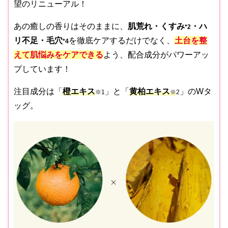
望のリニューアル！
あの癒しの香りはそのままに、
肌荒れ
・
くすみ
・
ハ
*2
リ不足
・
毛穴
を徹底ケアするだけでなく、
土台を整
*4
えて肌悩みをケアできる
よう、配合成分がパワーアッ
プしています！
注目成分は「
橙エキス
」と「
黄柏エキス
」のWタ
※1
※
2
ッグ。