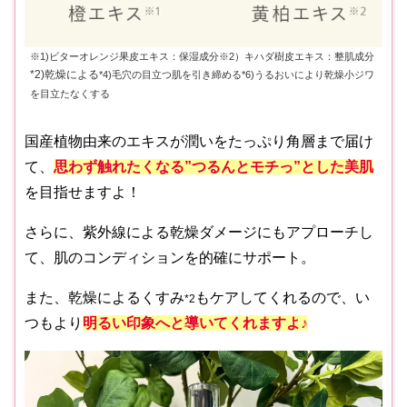
※1)ビターオレンジ果皮エキス：保湿成分※2）キハダ樹皮エキス：整肌成分
*2)乾燥による
*4)毛穴の目立つ肌を引き締める*6)うるおいにより乾燥小ジワ
を目立たなくする
国産植物由来のエキスが潤いをたっぷり角層まで届け
て、
思わず触れたくなる”つるんとモチっ”とした美肌
を目指せますよ！
さらに、紫外線による乾燥ダメージにもアプローチし
て、肌のコンディションを的確にサポート。
また、乾燥によるくすみ
もケアしてくれるので、い
*2
つもより
明るい印象へと導いてくれますよ♪