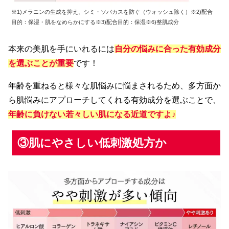
※1)メラニンの生成を抑え、シミ・ソバカスを防ぐ（ウォッシュ除く）※2)配合
目的：保湿・肌をなめらかにする※3)配合目的：保湿※6)整肌成分
本来の美肌を手にいれるには
自分の悩みに合った有効成分
を選ぶことが重要
です！
年齢を重ねると様々な肌悩みに悩まされるため、多方面か
ら肌悩みにアプローチしてくれる有効成分を選ぶことで、
年齢に負けない若々しい肌になる近道ですよ♪
③肌にやさしい低刺激処方か