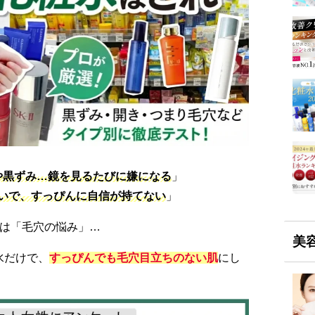
や黒ずみ…鏡を見るたびに嫌になる
」
いで、すっぴんに自信が持てない
」
位は「毛穴の悩み」…
美
水だけで、
すっぴんでも毛穴目立ちのない肌
にし