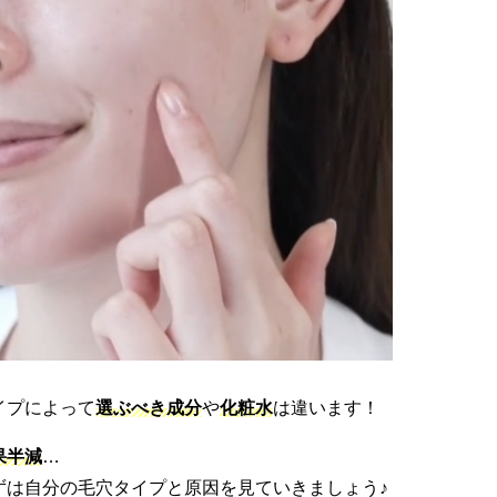
イプによって
選ぶべき成分
や
化粧水
は違います！
果半減
…
ずは自分の毛穴タイプと原因を見ていきましょう♪