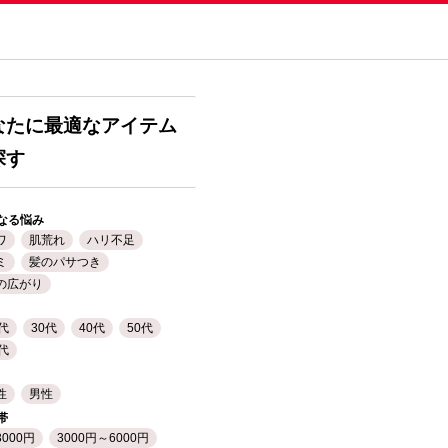
なたに最適なアイテム
探す
なる悩み
ワ
肌荒れ
ハリ不足
ミ
髪のパサつき
の広がり
0代
30代
40代
50代
0代
性
男性
帯
3000円
3000円～6000円