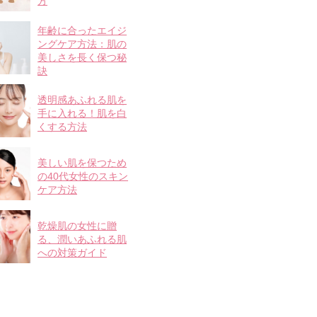
方
年齢に合ったエイジ
ングケア方法：肌の
美しさを長く保つ秘
訣
透明感あふれる肌を
手に入れる！肌を白
くする方法
美しい肌を保つため
の40代女性のスキン
ケア方法
乾燥肌の女性に贈
る、潤いあふれる肌
への対策ガイド