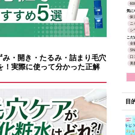
60
気に
保
ニ
シ
こだ
全
S
ずみ・開き・たるみ・詰まり毛穴
口
美
を！実際に使って分かった正解
目