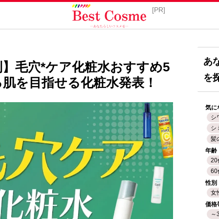
あ
】毛穴*ケア化粧水おすすめ5
を
る肌を目指せる化粧水発表！
気に
シ
シ
髪
年齢
2
6
性別
女
価格
～