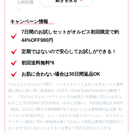
ル特別価
初回限定980円(送料無料）
格
キャンペーン情報
内容①
化粧水 7日間分
7日間のお試しセットがオルビス初回限定で約
内容②
保湿液 7日間分
44%OFF980円
内容③
洗顔料 7日間分
定期ではないので安心してお試しができる！
初回送料無料*6
内容④
オルビス ザ リンクルセラム7日間分
お肌に合わない場合は30日間返品OK
内容⑤
クレンジングパウチ1包
*1)ロニセラカエルレア果汁、ノバラエキス＝うるおいを与えハリと透明
感に満ちた肌へ導く保湿成分（G.D.F.＝Good Daily Facecare の略称で
内容⑥
オリジナル吸水アームバンド
す） *3)オルビススキンケアシリーズの保湿力 *4)年齢に応じたお手入
れのこと
*5)2025年7月22日時点（オルビス調べ） *6)2回以降は3,300円
（税込）以上のご購入で送料無料
*8)うるおいによる透明感のある肌 *9)
メラニンの生成を抑え、シミ・そばかすを防ぐ(ローション、モイスチャ
ライザーに配合) *10)一部地域を除く
*11)セット内容は変更の可能性がご
ざいます
*12)うるおいによりキメを整えて毛穴を目立たなくする