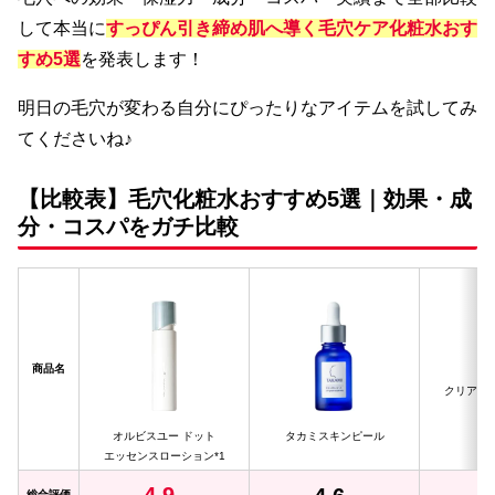
して本当に
すっぴん引き締め肌へ導く毛穴ケア化粧水おす
すめ5選
を発表します！
明日の毛穴が変わる自分にぴったりなアイテムを試してみ
てくださいね♪
【比較表】毛穴化粧水おすすめ5選｜効果・成
分・コスパをガチ比較
商品名
クリアフル
オルビスユー ドット
タカミスキンピール
エッセンスローション*1
総合評価