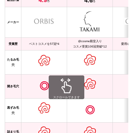
4.9
4.
6
4
/5
/5
メーカー
@cosme殿堂入り
受賞歴
ベストコスメを57冠*4
愛用者5
コスメ受賞106冠突破*12
たるみ毛
穴
◎
開き毛穴
スクロールできます
◎
黒ずみ毛
穴
詰まり毛