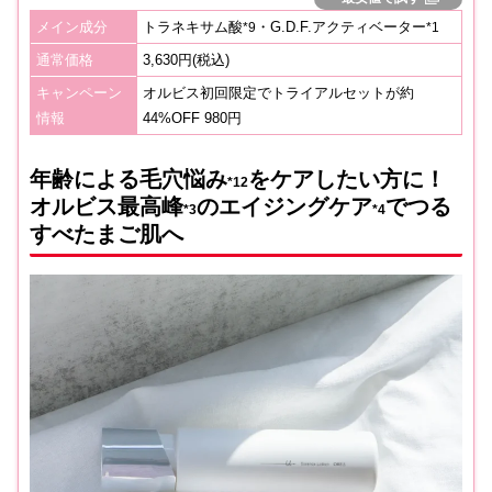
メイン成分
トラネキサム酸
・G.D.F.アクティベーター
*
9
*1
通常価格
3,630円(税込)
キャンペーン
オルビス初回限定でトライアルセットが約
情報
44%OFF 980円
年齢による
毛穴
悩み
をケアしたい方に！
*12
オルビス最高峰
のエイジングケア
で
つる
*3
*4
すべたまご肌へ