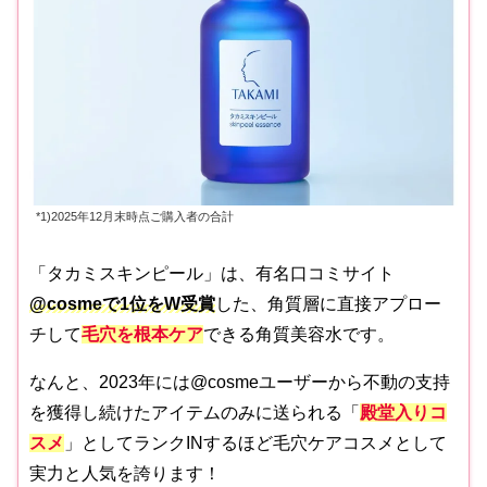
*1)2025年12月末時点ご購入者の合計
「タカミスキンピール」は、有名口コミサイト
@cosmeで1位をW受賞
した、角質層に直接アプロー
チして
毛穴を根本ケア
できる角質美容水です。
なんと、2023年には@cosmeユーザーから不動の支持
を獲得し続けたアイテムのみに送られる「
殿堂入りコ
スメ
」としてランクINするほど毛穴ケアコスメとして
実力と人気を誇ります！