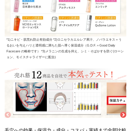
*1)ニキビ・肌荒れ防止有効成分 *2)ロニセラカエルレア果汁、ノバラエキス＝う
るおいを与えハリと透明感に満ちた肌へ導く保湿成分（G.D.F.＝Good Daily
Facecare の略称です） *3)メラニンの生成を抑え、シミ・そばかすを防ぐ(ローシ
ョン、モイスチャライザーに配合)
検証1
検証2
<毛穴ケア度>
<保湿力>
専門カメラで化粧水の使用後の肌状況を分析。黒ずみ・詰ま
水分保持チェッ
り・開き・毛穴などにアプローチしているかチェック。また、
測。1時間後の水分
保湿・シミ・シワ・たるみなどのエイジング効果もあるか検
◎と判断。
証。
毛穴への効果・保湿力・成分・コスパ・実績まで全部比較