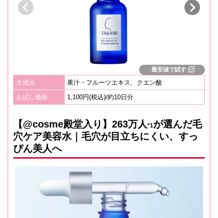
最安値で試す
主成分
果汁・フルーツエキス、クエン酸
お試し価格
1,100円(税込)/約10日分
【@cosme殿堂入り】263万人
が選んだ毛
*1
穴ケア美容水｜毛穴が目立ちにくい、すっ
ぴん美人へ