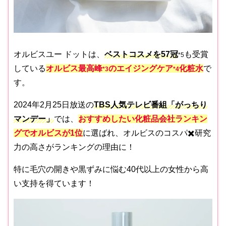
オルビスユー ドットは、
ベストコスメを57冠
も受賞
*5
している
オルビス最高峰
のエイジングケア
化粧水
で
*3
*4
す。
2024年2月25日放送の
TBS人気テレビ番組「がっちり
マンデー」
では、
おすすめしたい化粧品会社ランキン
グでオルビスが1位
に選ばれ、オルビスのコスパ✖️研究
力の高さがランキングの理由に！
特に毛穴の開きや黒ずみに悩む40代以上の女性から高
い支持を得ています！