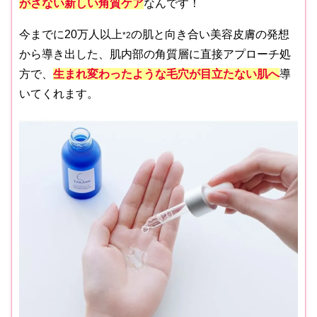
がさない新しい角質ケア
なんです！
今までに20万人以上
の肌と向き合い美容皮膚の発想
*2
から導き出した、肌内部の角質層に直接アプローチ処
方で、
生まれ変わったような毛穴が目立たない肌へ
導
いてくれます。