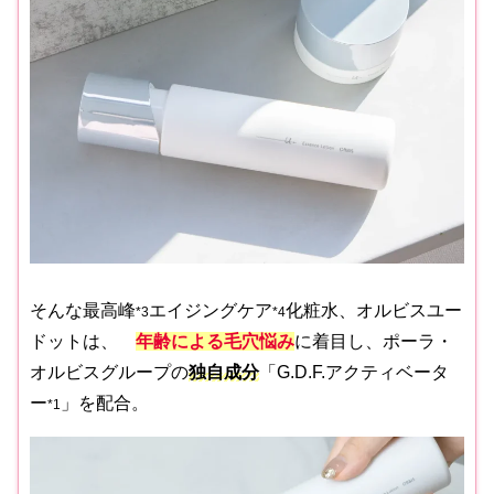
そんな最高峰
エイジングケア
化粧水、オルビスユー
*3
*4
ドットは、
年齢による毛穴悩み
に着目し、ポーラ・
オルビスグループの
独自成分
「G.D.F.アクティベータ
ー
」を配合。
*1