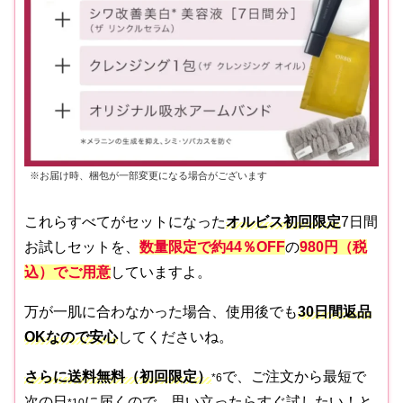
※お届け時、梱包が一部変更になる場合がございます
これらすべてがセットになった
オルビス初回限定
7日間
お試しセットを、
数量限定で約44％OFF
の
980円（税
込）でご用意
していますよ。
万が一肌に合わなかった場合、使用後でも
30日間返品
OKなので安心
してくださいね。
さらに送料無料（初回限定）
で、ご注文から最短で
*6
次の日
に届くので、思い立ったらすぐ試したい！と