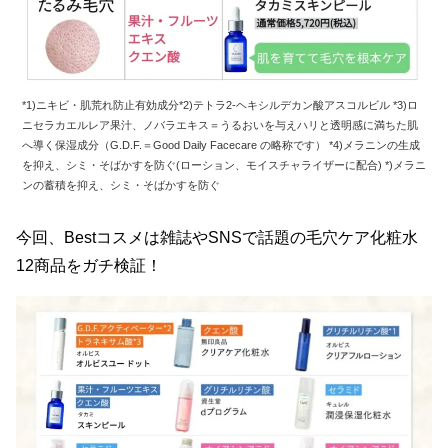
*1)ニキビ・肌荒れ防止有効成分*2)テトラ2-ヘキシルデカン酸アスコルビル *3)ロ
ニセラカエルレア果汁、ノバラエキス＝うるおいを与えハリと透明感に満ちた肌
へ導く保湿成分（G.D.F.＝Good Daily Facecare の略称です） *4)メラニンの生成
を抑え、シミ・そばかすを防ぐ(ローション、モイスチャライザーに配合) *)メラニ
ンの蓄積を抑え、シミ・そばかすを防ぐ
今回、Bestコスメは雑誌やSNSで話題の毛穴ケア化粧水
12商品をガチ検証！