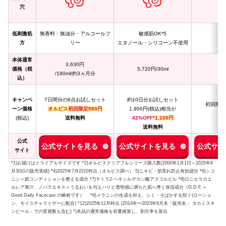
穴
低刺激処
無香料・無油分・アルコールフ
敏感肌OK*5
成
方
リー
エタノール・シリコーン不使用
精
本体通常
3,630円
1
価格（税
5,720円/30ml
/180ml/約3ヵ月分
/
込）
キャンペ
7日間分の6点お試しセット
約10日分お試しセット
初回限定
ーン価格
オルビス初回限定980円
1,900円(税込)相当が
(税込)
送料無料
42%OFF
*
1,100円
送料無料
公式
公式サイトを見る
公式サイトを見る
公式サイ
サイト
*1)お届けはトライアルサイズです *2)オルビスクリアフルシリーズ購入数(2000年1月1日～2025年9
月30日の販売実績) *4)2025年7月22日時点（オルビス調べ） 5)ニキビ・肌荒れ防止有効成分 *6)シコ
ニン＝肌コンディションを整える成分 *7)テトラ2-ヘキシルデカン酸アスコルビル *8)ロニセラカエ
ルレア果汁、ノバラエキス＝うるおいを与えハリと透明感に満ちた肌へ導く保湿成分（G.D.F.＝
Good Daily Facecare の略称です） *9)メラニンの生成を抑え、シミ・そばかすを防ぐ(ローショ
ン、モイスチャライザーに配合) *12)2025年12月時点 (2014年〜2023年6月末「販売名： タカミスキ
ンピール」での受賞数も含む) *)本品の通常価格を容量換算し、割引率を算出