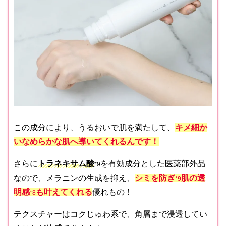
この成分により、うるおいで肌を満たして、
キメ細か
いなめらかな肌へ導いてくれるんです！
さらに
トラネキサム酸
を有効成分とした医薬部外品
*9
なので、メラニンの生成を抑え、
シミを防ぎ
肌の透
*
9
明感
も叶えてくれる
優れもの！
*8
テクスチャーはコクじゅわ系で、角層まで浸透してい