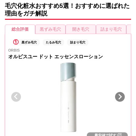
毛穴化粧水おすすめ5選！おすすめに選ばれた
理由をガチ解説
総合評価
黒ずみ毛穴
開き毛穴
詰まり毛穴
た
①
黒ずみ毛穴
たるみ毛穴
詰まり毛穴
ORBIS
オルビスユー ドット エッセンスローション
最安値で試す