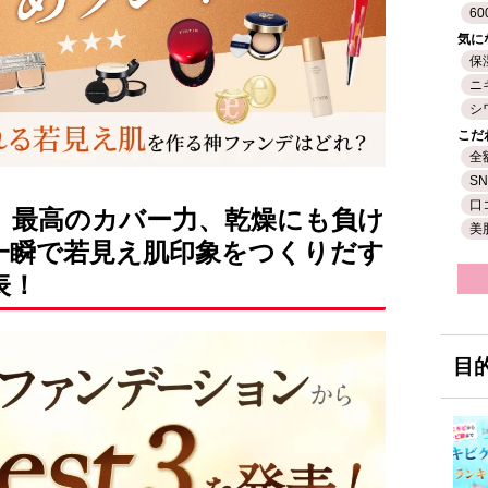
60
気に
保
ニ
シ
こだ
全
S
口
】最高のカバー力、乾燥にも負け
美
一瞬で若見え肌印象をつくりだす
表！
目