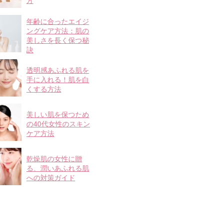
方
年齢に合ったエイジ
ングケア方法：肌の
美しさを長く保つ秘
訣
透明感あふれる肌を
手に入れる！肌を白
くする方法
美しい肌を保つため
の40代女性のスキン
ケア方法
乾燥肌の女性に贈
る、潤いあふれる肌
への対策ガイド