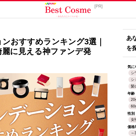
あ
ョンおすすめランキング3選｜
を
綺麗に見える神ファンデ発
気に
シ
シ
髪
年齢
2
6
性別
女
価格
～