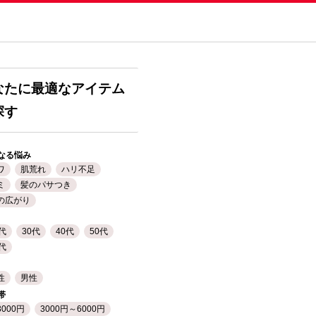
なたに最適なアイテム
探す
なる悩み
ワ
肌荒れ
ハリ不足
ミ
髪のパサつき
の広がり
0代
30代
40代
50代
0代
性
男性
帯
3000円
3000円～6000円