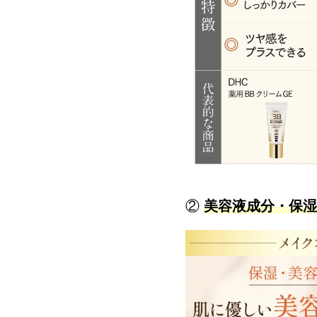
②
美容液成分・保湿