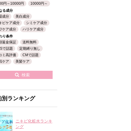
00円～10000円
10000円～
なる成分
湿成分
美白成分
キビケア成分
シミケア成分
ワケア成分
ハリケア成分
わり条件
額返金保証
送料無料
NSで話題
定期縛り無し
コミ高評価
CMで話題
肌ケア
美髪ケア
検索
的別ランキング
ニキビ化粧水ランキ
ング