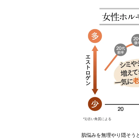
*1)古い角質による
肌悩みを無理やり隠そう