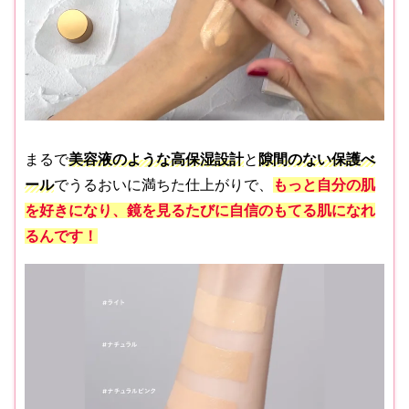
まるで
美容液のような高保湿設計
と
隙間のない保護べ
ール
でうるおいに満ちた仕上がりで、
もっと自分の肌
を好きになり、鏡を見るたびに自信のもてる肌になれ
るんです！