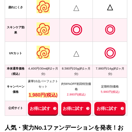
△
△
崩れにくさ
◎
◎
スキンケア効
果
◎
△
UVカット
本体通常価格
4,400円/30ml(約2ヶ月
8,580円/20g(約1ヶ月
7,980円/14g(約2ヶ月
（税込）
分)
分)
分)
豪華10点パーフェクト
約56%OFF初回特別価
キャンペーン
セット
定期特別価格
格
価格
5,980円(税込)
1,980円(税込)
2,980円(税込)
お得に試す
お得に試す
お得に試す
公式
サイト
人気・実力No.1ファンデーションを発表！お