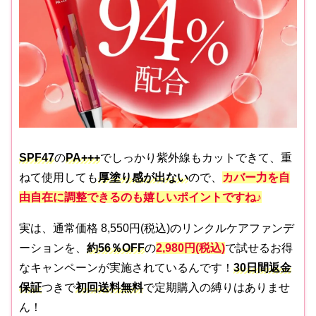
SPF47
の
PA+++
でしっかり紫外線もカットできて、重
ねて使用しても
厚塗り感が出ない
ので、
カバー力を自
由自在に調整できるのも嬉しいポイントですね♪
実は、通常価格 8,550円(税込)のリンクルケアファンデ
ーションを、
約56％OFF
の
2,980円(税込)
で試せるお得
なキャンペーンが実施されているんです！
30日間返金
保証
つきで
初回送料無料
で定期購入の縛りはありませ
ん！