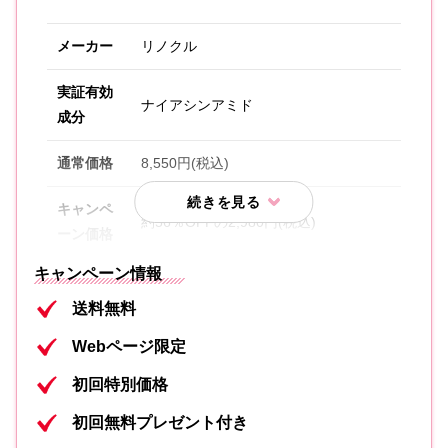
メーカー
リノクル
実証有効
ナイアシンアミド
成分
通常価格
8,550円(税込)
キャンペ
約56％OFFの2,980円(税込)
ーン価格
キャンペーン情報
内容①
本品1本(20g/約1ヶ月分)
送料無料
内容②
専用パフ
Webページ限定
内容③
300円クーポン
初回特別価格
初回無料プレゼント付き