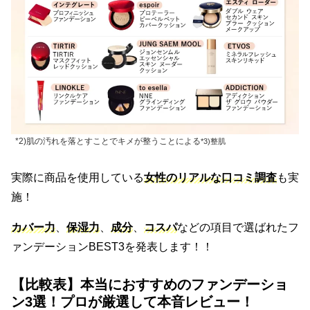
*2)肌の汚れを落とすことでキメが整うことによる
*3)整肌
実際に商品を使用している
女性のリアルな口コミ調査
も実
施！
カバー力
、
保湿力
、
成分
、
コスパ
などの項目で選ばれたフ
ァンデーションBEST3を発表します！！
【比較表】本当におすすめのファンデーショ
ン3選！プロが厳選して本音レビュー！