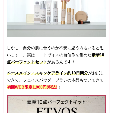
しかし、自分の肌に合うのか不安に思う方もいると思
います…。実は、エトヴォスの自信作を集めた
豪華10
点パーフェクトセット
があるんです！
ベースメイク・スキンケアライン
約10日間分
がお試し
できて、フェイスパウダーブラシの本品もついてきて
初回WEB限定
1,980円(税込)
！