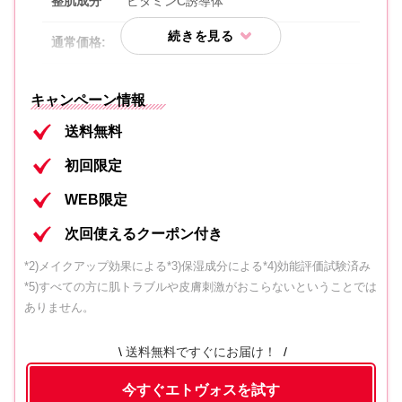
整肌成分
ビタミンC誘導体
通常価格:
4,400円(税込)
キャンペ
豪華10点パーフェクトセット1,980円
キャンペーン情報
ーン価格
(税込)
送料無料
内容①
メイクアップスキンケア約10日間分
初回限定
内容②
ベースメイク約10日間分
WEB限定
内容③
次回使える1,000円クーポン*
次回使えるクーポン付き
*2)メイクアップ効果による*3)保湿成分による*4)効能評価試験済み
*5)すべての方に肌トラブルや皮膚刺激がおこらないということでは
ありません。
送料無料ですぐにお届け！
今すぐエトヴォスを試す