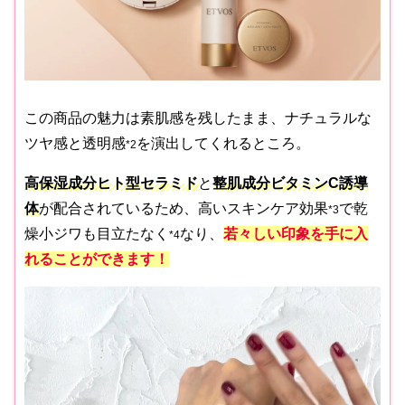
この商品の魅力は素肌感を残したまま、ナチュラルな
ツヤ感と透明感
を演出してくれるところ。
*2
高保湿成分ヒト型セラミド
と
整肌成分ビタミンC誘導
体
が配合されているため、高いスキンケア効果
で乾
*3
燥小ジワも目立たなく
なり、
若々しい印象を手に入
*4
れることができます！