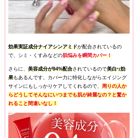
効果実証成分ナイアシンアミド
が配合されているの
で、シミ・くすみなどの
肌悩みを瞬間カバー！
さらに、
美容成分が94%配合
されているので
美白
効
*1
果
もあるんです。カバー力に特化しながらエイジング
サインにもしっかりケアしてくれるので、
周りの人か
らどうしてそんなにいつまでも肌が綺麗なの？と驚か
れること間違いなし！