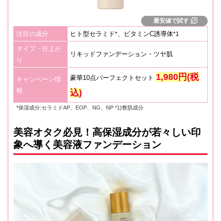
最安値で試す
注目の成分
ヒト型セラミド
、ビタミンC誘導体
*
*1
タイプ・仕上が
リキッドファンデーション・ツヤ肌
り
1,980円(税
豪華10点パーフェクトセット
キャンペーン情
報
込)
*保湿成分:セラミドAP、EOP、NG、NP *1)整肌成分
美容オタク必見！高保湿成分が若々しい印
象へ導く美容液ファンデーション