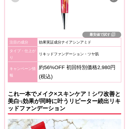
最安値で試す
注目の成分
効果実証成分ナイアシンアミド
タイプ・仕上が
リキッドファンデーション・ツヤ肌
り
約56%OFF 初回特別価格
2,980円
キャンペーン情
報
(税込)
これ一本でメイク×スキンケア！シワ改善と
美白
効果が同時に叶うリピーター続出リキ
*
1
ッドファンデーション