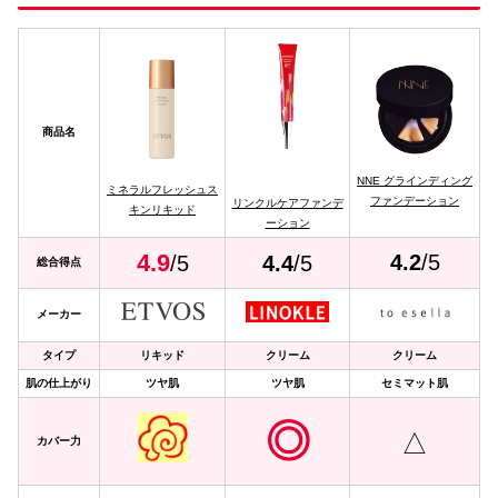
商品名
NNE グラインディング
ミネラルフレッシュス
ファンデーション
リンクルケアファンデ
キンリキッド
ーション
4
.
9
4.
2
/5
/5
4.4
/5
総合得点
メーカー
タイプ
リキッド
クリーム
クリーム
肌の仕上がり
ツヤ肌
ツヤ肌
セミマット肌
◎
△
カバー力