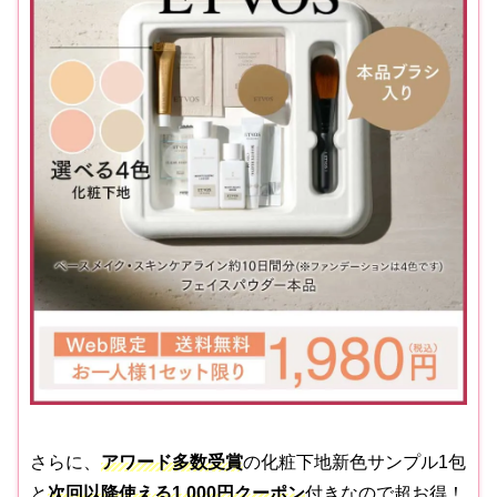
さらに、
アワード多数受賞
の化粧下地新色サンプル1包
と
次回以降使える1,000円クーポン
付きなので超お得！