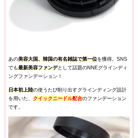
あの
美容大国、韓国の有名雑誌で第一位
を獲得。SNS
でも
最新美容ファンデ
として話題のNNEグラインディ
ングファンデーション！
日本初上陸
の使うたび削り出すグラインディング設計
を用いた、
クイックニードル配合
のファンデーション
です。