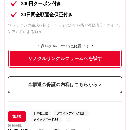
300円クーポン付き
30日間全額返金保証付き
*1)メラニンの生成を抑え、シミそばかすを防ぐ有効成分：ナイアシ
ンアミドによる効果
送料無料！すぐにお届け！
リノクルリンクルクリームへを試す
全額返金保証の内容はこちらから＞
日本初上陸
グラインディング設計
第3位
クイックニードル針
to esella