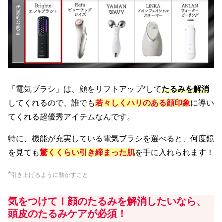
「電気ブラシ」は、顔をリフトアップ*して
たるみを解消
してくれるので、誰でも
若々しくハリのある顔印象
に導い
てくれる超優秀アイテムなんです。
特に、機能が充実している電気ブラシを選べると、何度鏡
を見ても
驚くくらい引き締まった肌
を手に入れられます！
*
引き上げるように動かすこと
気をつけて！顔のたるみを解消したいなら、
頭皮のたるみケアが必須！