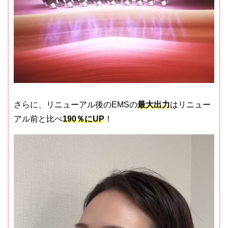
さらに、リニューアル後のEMSの
最大出力
はリニュー
アル前と比べ
190％にUP
！