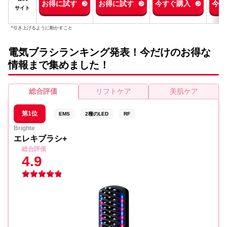
お得に試す
お得に試す
今すぐ購入
今す
サイト
*引き上げるように動かすこと
電気ブラシランキング発表！今だけのお得な
情報まで集めました！
総合評価
リフトケア
美肌ケア
第1位
EMS
2種のLED
RF
Brighte
エレキブラシ+
総合評価
4.9