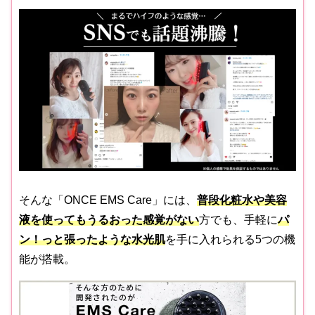
そんな「ONCE EMS Care」には、
普段化粧水や美容
液を使ってもうるおった感覚がない
方でも、手軽に
パ
ン！っと張ったような水光肌
を手に入れられる5つの機
能が搭載。