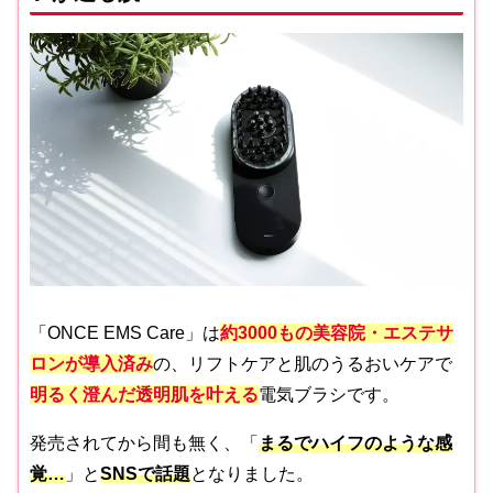
「ONCE EMS Care」は
約3000もの美容院・エステサ
ロンが導入済み
の、リフトケアと肌のうるおいケアで
明るく澄んだ透明肌を叶える
電気ブラシです。
発売されてから間も無く、「
まるでハイフのような感
覚…
」と
SNSで話題
となりました。