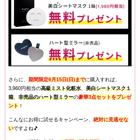
さらに、
期間限定6月15日(日)まで
に購入すれば、
3,960円相当の
高級ミスト化粧水
、
美白シートマスク１
箱
、
非売品のハート型ミラー
の
豪華3点セットをプレゼ
ント
！
こんなにお得に試せるキャンペーン、
絶対に
見逃せな
い
ですよね🎵