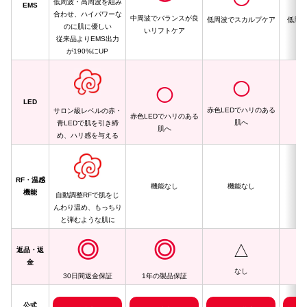
低周波・高周波を組み
EMS
合わせ、ハイパワーな
中周波でバランスが良
低周波でスカルプケア
低周
のに肌に優しい
いリフトケア
従来品よりEMS出力
が190%にUP
◯
◯
LED
赤色LEDでハリのある
サロン級レベルの赤・
赤色LEDでハリのある
肌へ
青LEDで肌を引き締
肌へ
め、ハリ感を与える
RF・温感
機能なし
機能なし
機能
自動調整RFで肌をじ
温
んわり温め、もっちり
と弾むような肌に
◎
◎
△
返品・返
金
なし
30日間返金保証
1年の製品保証
公式