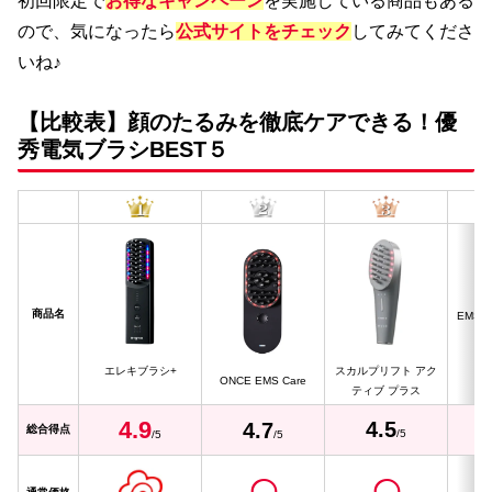
初回限定で
お得なキャンペーン
を実施している商品もある
ので、気になったら
公式サイトをチェック
してみてくださ
いね♪
【比較表】顔のたるみを徹底ケアできる！優
秀電気ブラシBEST５
商品名
EMS
エレキブラシ+
スカルプリフト アク
ONCE EMS Care
ティブ プラス
4.
9
4.5
4.
7
総合得点
/5
/5
/5