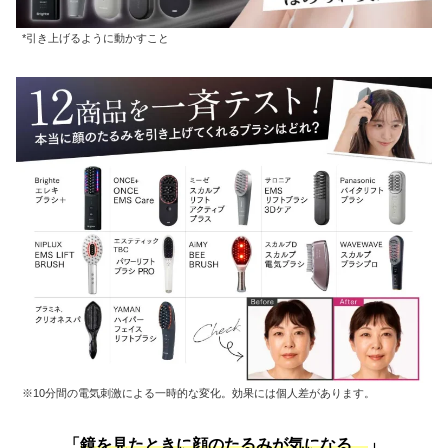
*引き上げるように動かすこと
※10分間の電気刺激による一時的な変化。効果には個人差があります。
「
鏡を見たときに
顔
のたるみが気になる…
」