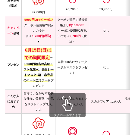
◯
◯
通常価格
(税込)
76,780円
59,400円
49,800円
9000円OFFクーポン
クーポン適用で通常価
クーポン使用後2年払
格より
約13%OFF
キャンペ
いの場合
クーポン使用後2年払
なし
ーン
価格
月々
1,700円(税込)
いで月々
2,783円
（税
▼
込）
6月15日(日)ま
での期間限定
で
先着300名にウォータ
3,960円相当の高級ミ
プレゼン
ーボムマスクをプレゼ
なし
スト化粧水
、
美白シー
ト
ント
トマスク1箱
、
非売品
のハート型ミラー
をプ
レゼント
自宅にいながら本格的
こんな人
な仕様の美顔器でお肌
むくみと肌のうるおい
温感で
におすす
スカルプケアしたい人
をリフトアップ*した
ケアをしたい人
め
い人
スクロールできます
◎
◯