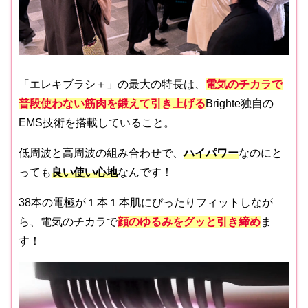
「エレキブラシ＋」の最大の特長は、
電気のチカラで
普段使わない筋肉を鍛えて引き上げる
Brighte独自の
EMS技術を搭載していること。
低周波と高周波の組み合わせで、
ハイパワー
なのにと
っても
良い使い心地
なんです！
38本の電極が１本１本肌にぴったりフィットしなが
ら、電気のチカラで
顔のゆるみをグッと引き締め
ま
す！