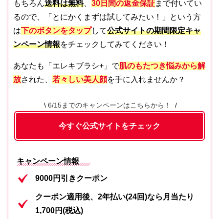
もちろん
送料は無料
、
30日間の返金保証
まで付いてい
るので、「とにかくまずは試してみたい！」という方
は
下のボタンをタップ
して
公式サイトの期間限定キャ
ンペーン情報
をチェックしてみてください！
あなたも「エレキブラシ+」で
肌のもたつき悩みから解
放
された、
若々しい美人顔
を手に入れませんか？
6/15までのキャンペーンはこちらから！
今すぐ公式サイトをチェック
キャンペーン情報
9000円引きクーポン
クーポン適用後、2年払い(24回)なら月当たり
1,700円(税込)