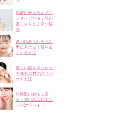
方
年齢に合ったエイジ
ングケア方法：肌の
美しさを長く保つ秘
訣
透明感あふれる肌を
手に入れる！肌を白
くする方法
美しい肌を保つため
の40代女性のスキン
ケア方法
乾燥肌の女性に贈
る、潤いあふれる肌
への対策ガイド