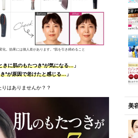
な変化。効果には個人差があります。*肌を引き締めること
ときに肌
のもたつき*が気になる…
」
き*が原因で老けたと感じる…
」
たりはありませんか？？
美