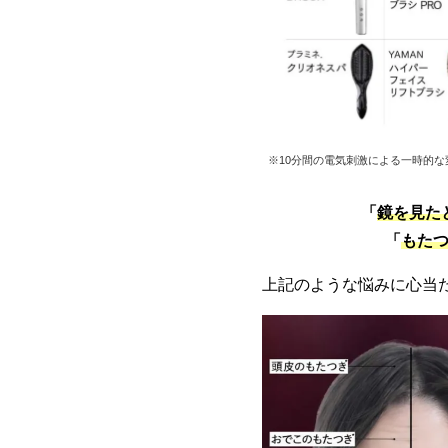
※10分間の電気刺激による一時的
「
鏡を見た
「
もたつ
上記のような悩みに心当