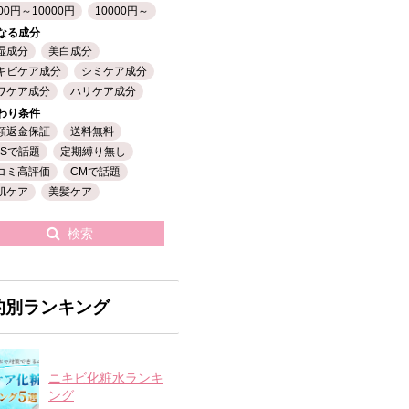
00円～10000円
10000円～
なる成分
湿成分
美白成分
キビケア成分
シミケア成分
ワケア成分
ハリケア成分
わり条件
額返金保証
送料無料
NSで話題
定期縛り無し
コミ高評価
CMで話題
肌ケア
美髪ケア
検索
的別ランキング
ニキビ化粧水ランキ
ング