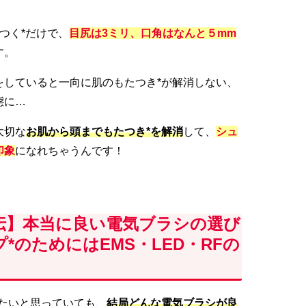
つく*だけで、
目尻は3ミリ、口角はなんと５mm
す。
をしていると一向に肌のもたつき*が解消しない、
態に…
大切な
お
肌から頭までもたつき*を解消
して、
シュ
印象
になれちゃうんです！
伝】本当に良い電気ブラシの選び
*のためにはEMS・LED・RFの
したいと思っていても、
結局どんな電気ブラシが良