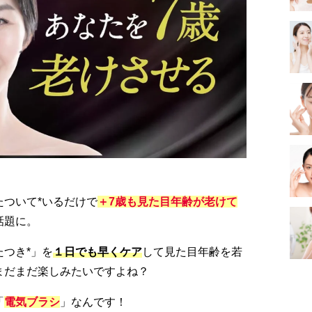
たついて*いるだけで
＋7歳も見た目年齢が老けて
話題に。
つき*」を
１日でも早くケア
して見た目年齢を若
まだまだ楽しみたいですよね？
「
電気ブラシ
」なんです！