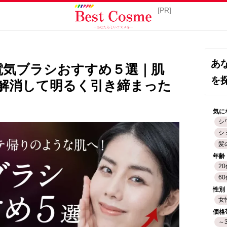
あ
】電気ブラシおすすめ５選｜肌
を
を解消して明るく引き締まった
気に
シ
シ
髪
年齢
2
6
性別
女
価格
～