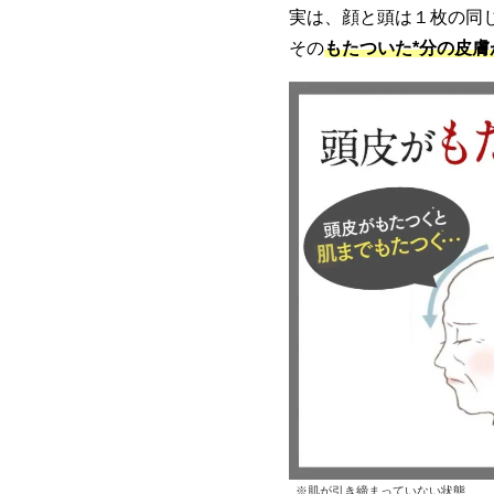
実は、顔と頭は１枚の同
その
もたついた*分の皮
※肌が引き締まっていない状態