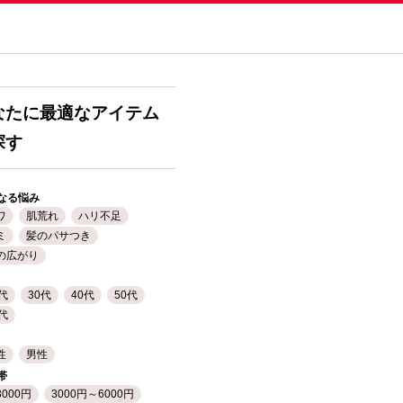
なたに最適なアイテム
探す
なる悩み
ワ
肌荒れ
ハリ不足
ミ
髪のパサつき
の広がり
0代
30代
40代
50代
0代
性
男性
帯
3000円
3000円～6000円