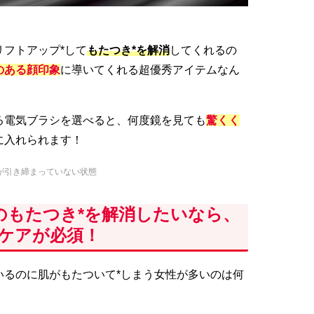
フトアップ*して
もたつき*を解消
してくれるの
のある顔印象
に導いてくれる超優秀アイテムなん
る電気ブラシを選べると、何度鏡を見ても
驚くく
に入れられます！
が引き締まっていない状態
のもたつき*を解消したいなら、
*ケアが必須！
いるのに肌がもたついて*しまう女性が多いのは何
。