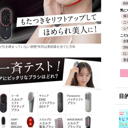
60
気に
保
ニ
シ
こだ
全
が引き締まっていない状態*矢印は美顔器を当てた方向
S
口
美
目