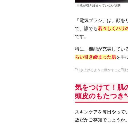
※肌が引き締まっていない状態
「電気ブラシ」は、顔をリ
で、誰でも
若々しくハリ
です。
特に、機能が充実してい
らい引き締まった肌
を手
*
*
引き上げるように動かすこと
肌
気をつけて！肌
頭皮のもたつき
スキンケアを毎日やって
故だかご存知でしょうか