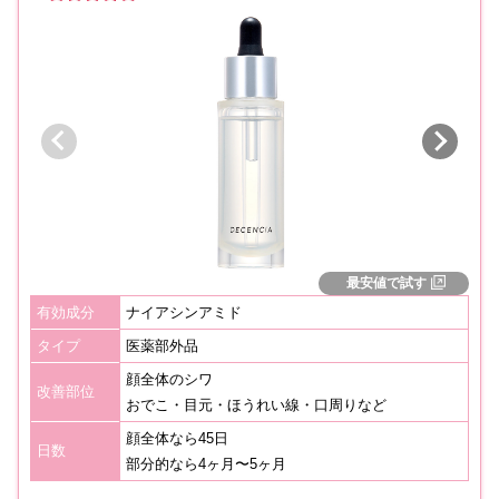
最安値で試す
有効成分
ナイアシンアミド
タイプ
医薬部外品
顔全体のシワ
改善部位
おでこ・目元・ほうれい線・口周りなど
顔全体なら45日
日数
部分的なら4ヶ月〜5ヶ月