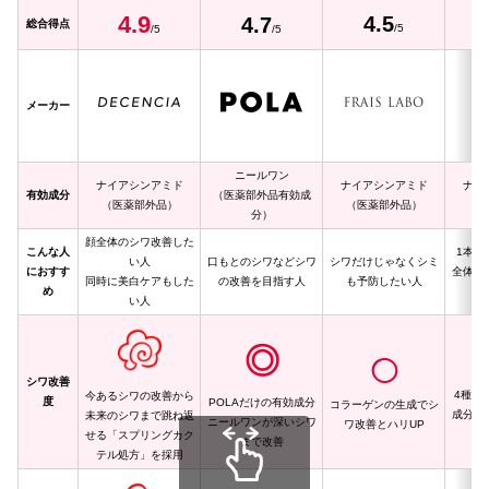
4.
9
4.5
4.
7
総合得点
/5
/5
/5
メーカー
ニールワン
ナイアシンアミド
ナイアシンアミド
ナイ
有効成分
（医薬部外品有効成
（医薬部外品）
（医薬部外品）
（
分）
顔全体のシワ改善した
こんな人
1本6
い人
口もとのシワなどシワ
シワだけじゃなくシミ
におすす
全体の
同時に美白ケアもした
の改善を目指す人
も予防したい人
め
い人
◎
◯
シワ改善
4種の
今あるシワの改善から
度
POLAだけの有効成分
コラーゲンの生成でシ
成分が
未来のシワまで跳ね返
ニールワンが深いシワ
ワ改善とハリUP
せる「スプリングカク
まで改善
テル処方」を採用