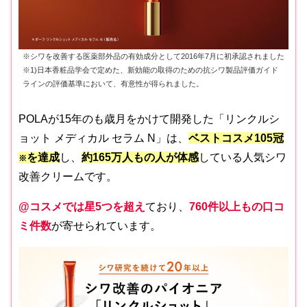
※シワを改善する医薬部外品の有効成分として2016年7月に初承認されました
※1)日本香粧品学会で定めた、新効能の取得のための抗シワ製品評価ガイド
ラインの評価基準において、有意性が得られました。
POLAが15年のも歳月をかけて開発した「リンクルシ
ョット メディカル セラム N」は、
ベストコスメ105冠
を達成
し、
約165万人もの人が体感
している人気シワ
※
改善クリームです。
@コスメでは星5つを超え
ており、
760件以上もの口コ
ミ件数
が寄せられています。