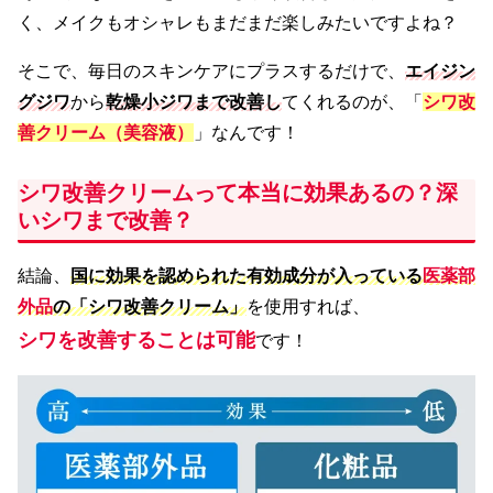
く、メイクもオシャレもまだまだ楽しみたいですよね？
そこで、毎日のスキンケアにプラスするだけで、
エイジン
グジワ
から
乾燥小ジワまで改善し
てくれるのが、「
シワ改
善クリーム（美容液）
」なんです！
シワ改善クリームって本当に効果あるの？深
いシワまで改善？
結論、
国に効果を認められた有効成分が入っている
医薬部
外品
の「シワ改善クリーム」
を使用すれば、
シワを改善することは可能
です！