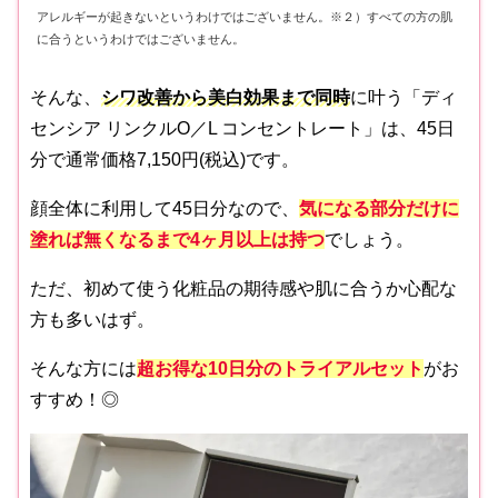
アレルギーが起きないというわけではございません。※２）すべての方の肌
に合うというわけではございません。
そんな、
シワ改善から美白効果まで同時
に叶う「ディ
センシア リンクルO／L コンセントレート」は、45日
分で通常価格7,150円(税込)です。
顔全体に利用して45日分なので、
気になる部分だけに
塗れば無くなるまで4ヶ月以上は持つ
でしょう。
ただ、初めて使う化粧品の期待感や肌に合うか心配な
方も多いはず。
そんな方には
超お得な10日分のトライアルセット
がお
すすめ！◎