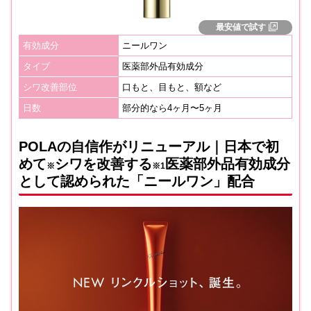
最安値で試す
有効成分
ニールワン
タイプ
医薬部外品有効成分
シワ改善部位
口もと、目もと、額など
日数
部分的なら4ヶ月〜5ヶ月
POLAの自信作がリニューアル｜日本で初
めて
シワを改善する
医薬部外品有効成分
※
※1
として認められた「ニールワン」配合