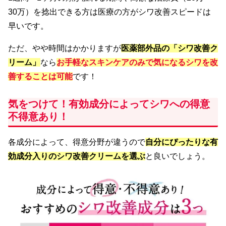
30万）を捻出できる方は医療の方がシワ改善スピードは
早いです。
ただ、やや時間はかかりますが
医薬部外品の「シワ改善ク
リーム
」
なら
お手軽なスキンケアのみで気になるシワを改
善することは可能
です！
気をつけて！有効成分によってシワへの得意
不得意あり！
各成分によって、得意分野が違うので
自分にぴったりな有
効成分入りのシワ改善クリームを選ぶ
と良いでしょう。