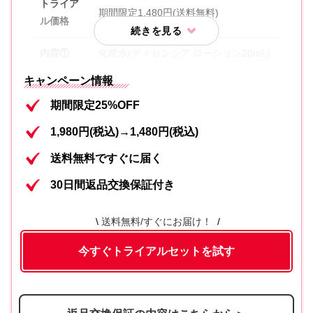
トライア
期間限定1,480円(送料無料)
ル価格
内容①
化粧水(ディセンシア ローション20mL)
キャンペーン情報
薬用シワ改善オイル状美容液(ディセン
内容②
シア リンクルＯ／Ｌ コンセントレート
期間限定25%OFF
〈医薬部外品〉8mL)
1,980円(税込)→1,480円(税込)
キメツヤ(ディセンシア モイストS/C コ
送料無料ですぐに届く
内容③
ンセントレート〈医薬部外品〉8mL)
30日間返品交換保証付き
内容④
クリーム(ディセンシア クリーム8g)
送料無料/すぐにお届け！
洗顔(ディセンシア フォーミング ウォ
内容⑤
今すぐトライアルセットを試す
ッシュ 2包)