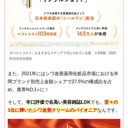
※ベストコスメ；さまざまなメディアで与えられている賞 ※105賞：2023
年12月21日現在
また、2021年にはシワ改善薬用化粧品市場における年
間ブランド別売上金額シェアで27.5%の構成比を占
め、業界NO.1
に！
※
そして、
辛口評価で名高い美容雑誌LDK
でも、
堂々の
1位に輝いたシワ改善クリームのパイオニア
なんです。