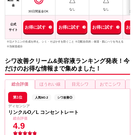
◎
△
△
金
なし
なし
30日間返金OK
30
公式
お得に試す
お得に試す
お得に試す
お得
サイト
※1)メラニンの生成を抑え、シミ・そばかすを防ぐこと ※2)配合目的：保湿・肌にハリを与える
※3)保湿成分
シワ改善クリーム&美容液ランキング発表！今
だけのお得な情報まで集めました！
総合評価
ほうれい線
目元シワ
おでこシワ
第1位
人気NO.2
シワ改善◎
ディセンシア
リンクルO／L コンセントレート
総合評価
4.9