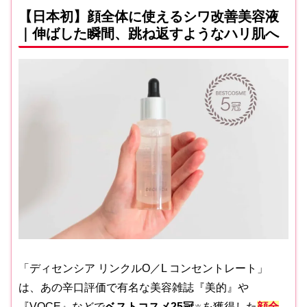
【日本初】顔全体に使えるシワ改善美容液
｜伸ばした瞬間、跳ね返すようなハリ肌へ
「ディセンシア リンクルO／L コンセントレート」
は、あの辛口評価で有名な美容雑誌『美的』や
『VOCE』などで
ベストコスメ25冠
を獲得した
顔全