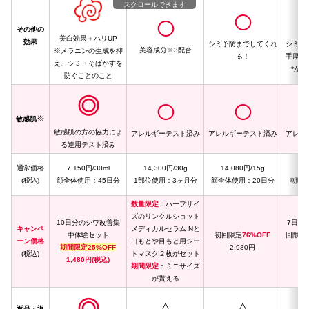
スクロールできます
◯
◯
その他の
美白効果＋ハリUP
効果
シミ予防までしてくれ
シミや
美容成分※3配合
※メラニンの生成を抑
る！
手厚い
え、シミ・そばかすを
*が
防ぐことのこと
◎
◯
◯
※
敏感肌
敏感肌の方の協力によ
アレルギーテスト済み
アレルギーテスト済み
アレル
る連用テスト済み
通常価格
7,150円/30ml
14,300円/30g
14,080円/15g
4,
(税込)
顔全体使用：45日分
1部位使用：3ヶ月分
顔全体使用：20日分
朝晩
数量限定
：ハーフサイ
ズのリンクルショット
10日分のシワ改善集
7日間
キャンペ
メディカルセラム Nと
中体験セット
初回限定
76%OFF
回限定
ーン価格
口もとや目もと用シー
期間限定25%OFF
2,980円
(税込)
トマスク２枚がセット
1,480円(税込)
9
期間限定
：ミニサイズ
が貰える
返品・返