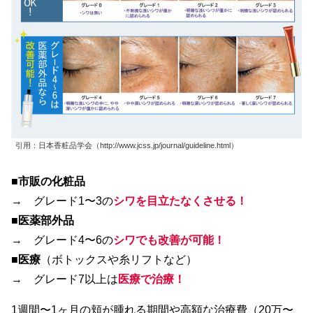
引用：日本香粧品学会（http://www.jcss.jp/journal/guideline.html）
■
市販の化粧品
→ グレード1〜3の
シワを目立たなくさせる！
■
医薬部外品
→ グレード4〜6の
シワでも改善が可能！
■
医療
（ボトックスや糸リフトなど）
→ グレード7以上は
医療で治療！
1週間〜1ヶ月の頬が腫れる期間や高額な治療費（20万〜