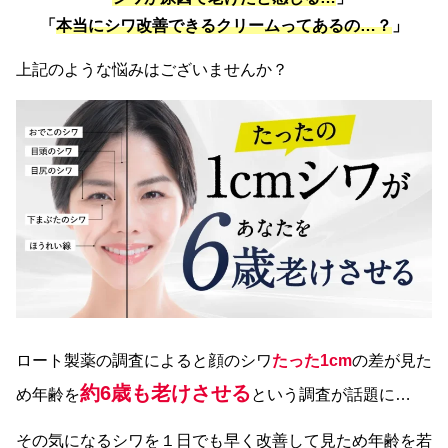
「
本当にシワ改善できるクリームってあるの…？
」
上記のような悩みはございませんか？
ロート製薬の調査によると顔のシワ
たった1cm
の差が見た
約6歳も老けさせる
め年齢を
という調査が話題に…
その気になるシワを１日でも早く改善して見ため年齢を若