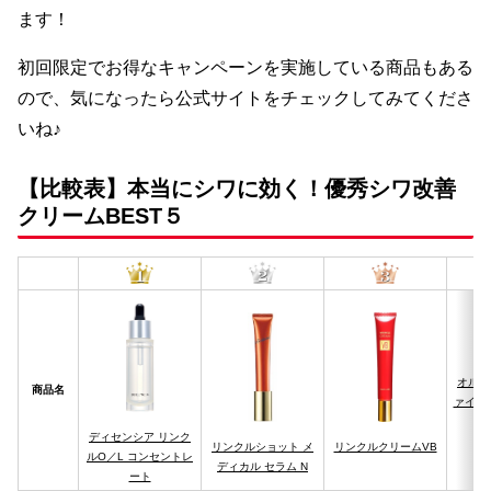
ます！
初回限定でお得なキャンペーンを実施している商品もある
ので、気になったら公式サイトをチェックしてみてくださ
いね♪
【比較表】本当にシワに効く！優秀シワ改善
クリームBEST５
オルビ
商品名
ァイタ
ディセンシア リンク
リンクルショット メ
リンクルクリームVB
ルO／L コンセントレ
ディカル セラム N
ート