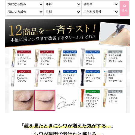
検索
「
鏡を見たときにシワが増えた気がする…
」
「
シワが原因で老けたと感じる…
」