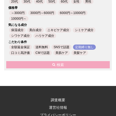
20代
30代
40代
50代
60代
女性
男性
価格帯
～3000円
3000円～6000円
6000円～10000円
10000円～
気になる成分
保湿成分
美白成分
ニキビケア成分
シミケア成分
シワケア成分
ハリケア成分
こだわり条件
全額返金保証
送料無料
SNSで話題
定期縛り無し
口コミ高評価
CMで話題
美肌ケア
美髪ケア
検索
調査概要
運営社情報
プライバシーポリシー