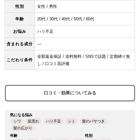
性別
女性 / 男性
年齢
20代 / 30代 / 40代 / 50代 / 60代
お悩み
ハリ不足
含まれる成分
―
全額返金保証 / 送料無料 / SNSで話題 / 定期縛り無
こだわり条件
し / 口コミ高評価
口コミ・効果についてみる
気になる悩み
シワ
肌荒れ
ハリ不足
シミ
髪のパサつき
髪の広がり
年齢
性別