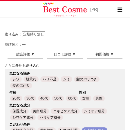
絞り込み：
定期縛り無し
並び替え：―
さらに条件を絞り込む
気になる悩み
シワ
肌荒れ
ハリ不足
シミ
髪のパサつき
髪の広がり
年齢
性別
20代
30代
40代
50代
60代
女性
男性
気になる成分
保湿成分
美白成分
ニキビケア成分
シミケア成分
シワケア成分
ハリケア成分
こだわり条件