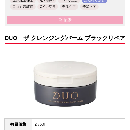
全額返金保証
送料無料
SNSで話題
定期縛り無し
口コミ高評価
CMで話題
美肌ケア
美髪ケア
検索
DUO ザ クレンジングバーム ブラックリペア
初回価格
2,750円